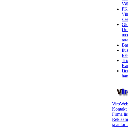
Väl
FK
Vii
sis
Glo
Uni
mee
rata
Bar
Ilu
Est
Tri
Kar
Den
ham
ViroWeb
Kontakt
Firma li
Reklaam
ja autor