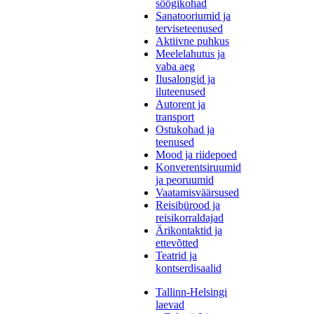
söögikohad
Sanatooriumid ja
terviseteenused
Aktiivne puhkus
Meelelahutus ja
vaba aeg
Ilusalongid ja
iluteenused
Autorent ja
transport
Ostukohad ja
teenused
Mood ja riidepoed
Konverentsiruumid
ja peoruumid
Vaatamisväärsused
Reisibürood ja
reisikorraldajad
Ärikontaktid ja
ettevõtted
Teatrid ja
kontserdisaalid
Tallinn-Helsingi
laevad