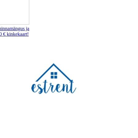
hinnamängus ja
0 € kinkekaart!