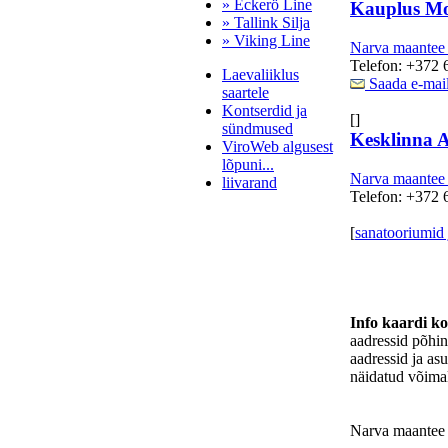
» Eckerö Line
Kauplus M
» Tallink Silja
» Viking Line
Narva maantee
Telefon: +372 
Laevaliiklus
Saada e-mai
saartele
Kontserdid ja
[]
sündmused
Kesklinna 
ViroWeb algusest
lõpuni...
Narva maantee
liivarand
Telefon: +372 
[
sanatooriumid 
Pärnu majoitus
huoneisto.eu
Info kaardi k
aadressid põhi
aadressid ja as
näidatud võimal
Narva maantee