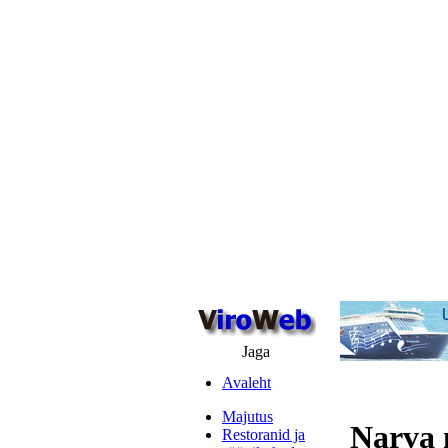
Jaga
Avaleht
Majutus
Narva 
Restoranid ja