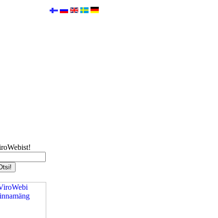
iroWebist!