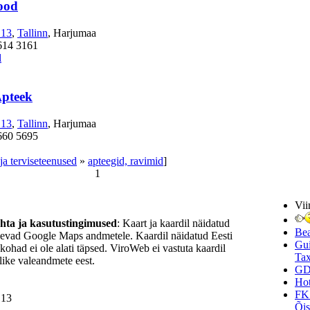
ood
 13
,
Tallinn
, Harjumaa
614 3161
l
Apteek
 13
,
Tallinn
, Harjumaa
660 5695
ja terviseteenused
»
apteegid, ravimid
]
1
Vii
ohta ja kasutustingimused
: Kaart ja kaardil näidatud
Be
nevad Google Maps andmetele. Kaardil näidatud Eesti
Gui
ukohad ei ole alati täpsed. ViroWeb ei vastuta kaardil
Tax
ike valeandmete eest.
GD
Hot
FK
 13
Õi