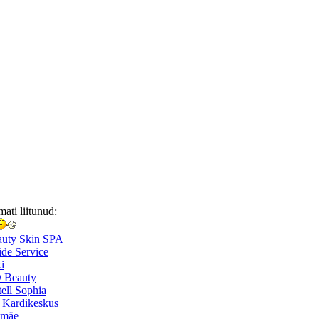
mati liitunud:
auty Skin SPA
de Service
i
 Beauty
ell Sophia
 Kardikeskus
smäe