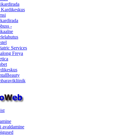
ikardirada
 Kardikeskus
msi
ekardirada
buss -
kaalne
lelahutus
stel
iatric Services
salong Freya
etica
obet
dikeskus
talBeauty
baravikliinik
ist
samine
i avaldamine
iõigused