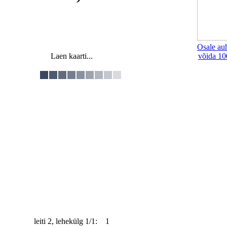
Osale au
Laen kaarti...
võida 10
leiti 2, lehekülg 1/1: 1