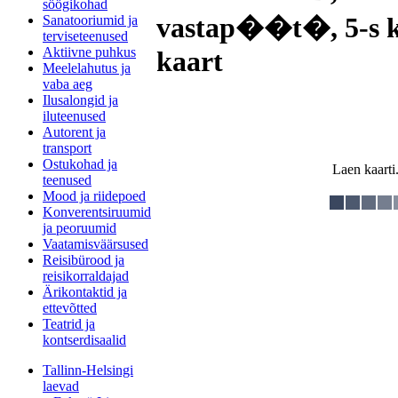
söögikohad
vastap��t�, 5-s ke
Sanatooriumid ja
terviseteenused
Aktiivne puhkus
kaart
Meelelahutus ja
vaba aeg
Ilusalongid ja
iluteenused
Autorent ja
transport
Ostukohad ja
Laen kaarti.
teenused
Mood ja riidepoed
Konverentsiruumid
ja peoruumid
Vaatamisväärsused
Reisibürood ja
reisikorraldajad
Ärikontaktid ja
ettevõtted
Teatrid ja
kontserdisaalid
Tallinn-Helsingi
laevad