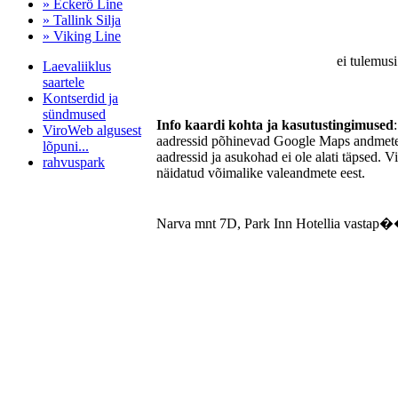
» Eckerö Line
» Tallink Silja
» Viking Line
ei tulemusi
Laevaliiklus
saartele
Kontserdid ja
sündmused
Info kaardi kohta ja kasutustingimused
ViroWeb algusest
aadressid põhinevad Google Maps andmetel
lõpuni...
aadressid ja asukohad ei ole alati täpsed. V
rahvuspark
näidatud võimalike valeandmete eest.
Narva mnt 7D, Park Inn Hotellia vastap�
Pärnu majoitus
huoneisto.eu