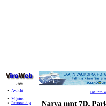
Jaga
Avaleht
Loe info k
Majutus
Narva mnt 7D, Park
Restoranid ja