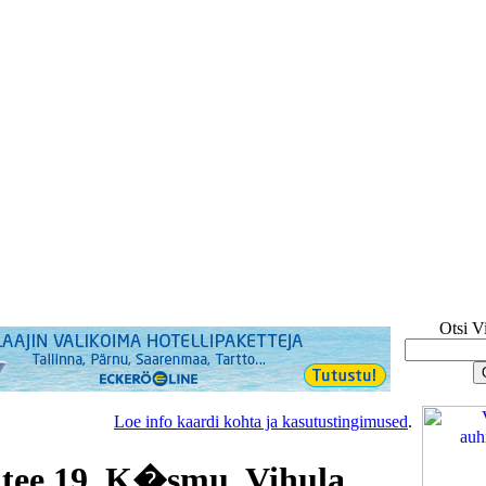
Otsi V
Loe info kaardi kohta ja kasutustingimused
.
tee 19, K�smu, Vihula