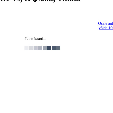
Osale au
võida 10
Laen kaarti...