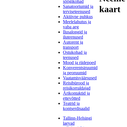
söögikohad
Sanatooriumid ja
kaart
terviseteenused
Aktiivne puhkus
Meelelahutus ja
vaba aeg
Ilusalongid ja
iluteenused
Autorent ja
transport
Ostukohad ja
teenused
Mood ja riidepoed
Konverentsiruumid
ja peoruumid
Vaatamisväärsused
Reisibürood ja
reisikorraldajad
Ärikontaktid ja
ettevõtted
Teatrid ja
kontserdisaalid
Tallinn-Helsingi
laevad