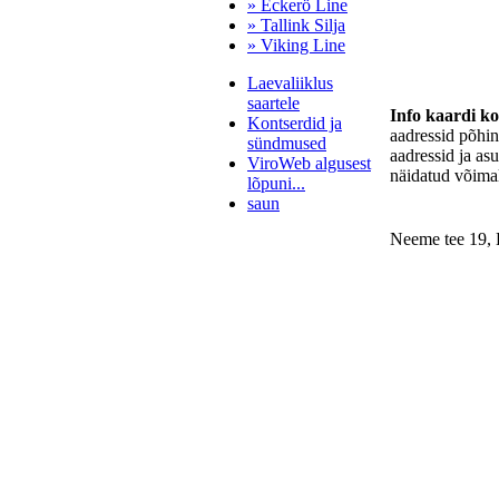
» Eckerö Line
» Tallink Silja
» Viking Line
Laevaliiklus
saartele
Info kaardi k
Kontserdid ja
aadressid põhi
sündmused
aadressid ja as
ViroWeb algusest
näidatud võimal
lõpuni...
saun
Neeme tee 19
Pärnu majoitus
huoneisto.eu