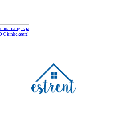
hinnamängus ja
0 € kinkekaart!