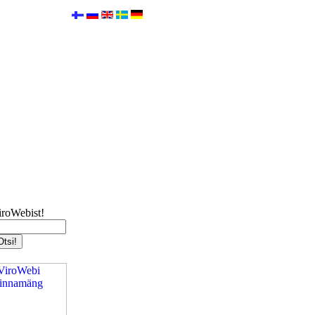
iroWebist!