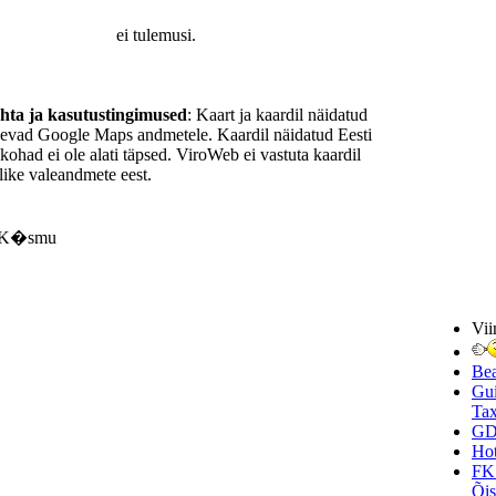
ei tulemusi.
ohta ja kasutustingimused
: Kaart ja kaardil näidatud
nevad Google Maps andmetele. Kaardil näidatud Eesti
ukohad ei ole alati täpsed. ViroWeb ei vastuta kaardil
ike valeandmete eest.
, K�smu
Vii
Be
Gui
Tax
GD
Hot
FK
Õi