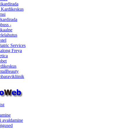
ikardirada
 Kardikeskus
msi
ekardirada
buss -
kaalne
lelahutus
stel
iatric Services
salong Freya
etica
obet
dikeskus
talBeauty
baravikliinik
ist
samine
i avaldamine
iõigused