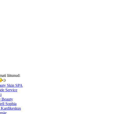
mati liitunud:
auty Skin SPA
de Service
i
 Beauty
ell Sophia
 Kardikeskus
smäe