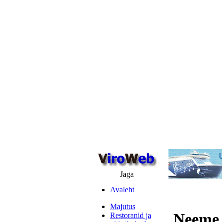
Jaga
Avaleht
Majutus
Neeme 
Restoranid ja