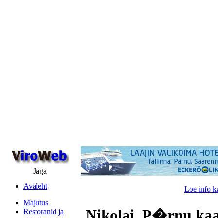
Jaga
Avaleht
Loe info k
Majutus
Nikolai, P�rnu kaa
Restoranid ja