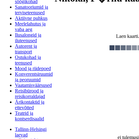
söögikohad
Sanatooriumid ja
terviseteenused
Aktiivne puhkus
Meelelahutus ja
vaba aeg
Ilusalongid ja
Laen kaarti.
iluteenused
Autorent ja
transport
Ostukohad ja
teenused
Mood ja riidepoed
Konverentsiruumid
ja peoruumid
Vaatamisväärsused
Reisibürood ja
reisikorraldajad
Ärikontaktid ja
ettevõtted
Teatrid ja
kontserdisaalid
Tallinn-Helsingi
laevad
ei tulemusi