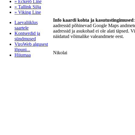
» Eckerö Line
» Tallink Silja
» Viking Line
Info kaardi kohta ja kasutustingimused
Laevaliiklus
aadressid põhinevad Google Maps andmetel
saartele
aadressid ja asukohad ei ole alati täpsed. V
Kontserdid ja
näidatud võimalike valeandmete eest.
sündmused
ViroWeb algusest
lõpuni...
Nikolai
Hiiumaa
Pärnu majoitus
huoneisto.eu