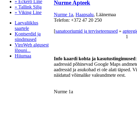
» Eckerö Line
Nurme Apteek
» Tallink Silja
» Viking Line
Nurme 1a
,
Haapsalu
, Läänemaa
Telefon: +372 47 20 250
Laevaliiklus
saartele
[
sanatooriumid ja terviseteenused
»
apteegi
Kontserdid ja
1
sündmused
ViroWeb algusest
lõpuni...
Hiiumaa
Info kaardi kohta ja kasutustingimused
aadressid põhinevad Google Maps andmetel
aadressid ja asukohad ei ole alati täpsed. V
näidatud võimalike valeandmete eest.
Pärnu majoitus
huoneisto.eu
Nurme 1a