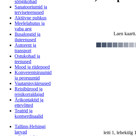
söögikohad
Sanatooriumid ja
terviseteenused
Aktiivne puhkus
Meelelahutus ja
vaba aeg
Laen kaarti.
Ilusalongid ja
iluteenused
Autorent ja
transport
Ostukohad ja
teenused
Mood ja riidepoed
Konverentsiruumid
ja peoruumid
Vaatamisväärsused
Reisibürood ja
reisikorraldajad
Ärikontaktid ja
ettevõtted
Teatrid ja
kontserdisaalid
Tallinn-Helsingi
laevad
leiti 1, lehekülg