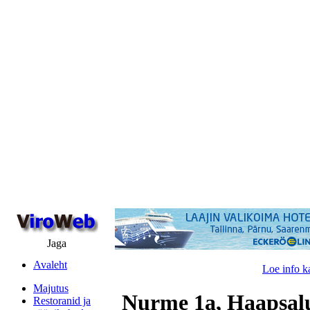
Jaga
Avaleht
Loe info k
Majutus
Nurme 1a, Haapsal
Restoranid ja