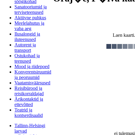
söögikohad
Sanatooriumid ja
terviseteenused
Aktiivne puhkus
Meelelahutus ja
vaba aeg
Ilusalongid ja
Laen kaarti.
iluteenused
Autorent ja
transport
Ostukohad ja
teenused
Mood ja riidepoed
Konverentsiruumid
ja peoruumid
Vaatamisväärsused
Reisibürood ja
reisikorraldajad
Ärikontaktid ja
ettevõtted
Teatrid ja
kontserdisaalid
Tallinn-Helsingi
laevad
ei tulemusi