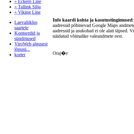
» Eckerö Line
» Tallink Silja
» Viking Line
Info kaardi kohta ja kasutustingimused
Laevaliiklus
aadressid põhinevad Google Maps andmetel
saartele
aadressid ja asukohad ei ole alati täpsed. V
Kontserdid ja
näidatud võimalike valeandmete eest.
sündmused
ViroWeb algusest
lõpuni...
Oraj�e
korter
Pärnu majoitus
huoneisto.eu