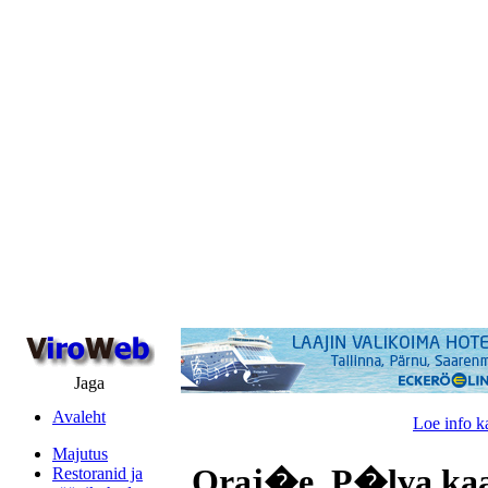
Jaga
Avaleht
Loe info k
Majutus
Oraj�e, P�lva kaa
Restoranid ja