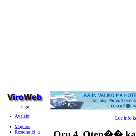
Jaga
Avaleht
Loe info k
Majutus
Oru 4, Otep�� ka
Restoranid ja