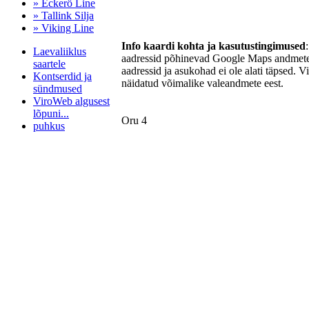
» Eckerö Line
» Tallink Silja
» Viking Line
Info kaardi kohta ja kasutustingimused
Laevaliiklus
aadressid põhinevad Google Maps andmetel
saartele
aadressid ja asukohad ei ole alati täpsed. V
Kontserdid ja
näidatud võimalike valeandmete eest.
sündmused
ViroWeb algusest
lõpuni...
Oru 4
puhkus
Pärnu majoitus
huoneisto.eu