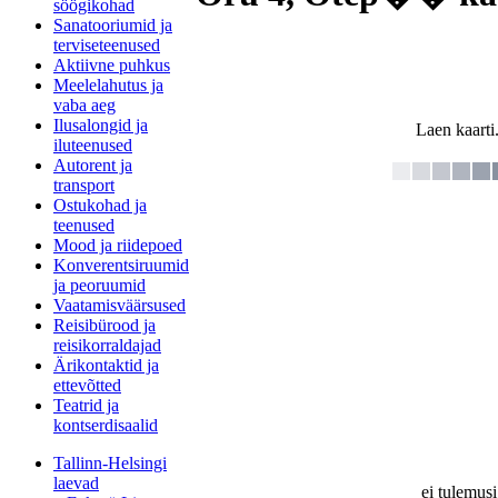
söögikohad
Sanatooriumid ja
terviseteenused
Aktiivne puhkus
Meelelahutus ja
vaba aeg
Ilusalongid ja
Laen kaarti.
iluteenused
Autorent ja
transport
Ostukohad ja
teenused
Mood ja riidepoed
Konverentsiruumid
ja peoruumid
Vaatamisväärsused
Reisibürood ja
reisikorraldajad
Ärikontaktid ja
ettevõtted
Teatrid ja
kontserdisaalid
Tallinn-Helsingi
laevad
ei tulemusi