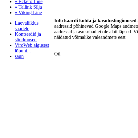
» Eckerö Line
» Tallink Silja
» Viking Line
Info kaardi kohta ja kasutustingimused
Laevaliiklus
aadressid põhinevad Google Maps andmetel
saartele
aadressid ja asukohad ei ole alati täpsed. V
Kontserdid ja
näidatud võimalike valeandmete eest.
sündmused
ViroWeb algusest
lõpuni...
Oti
saun
Pärnu majoitus
huoneisto.eu