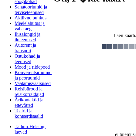
söögikohad
Sanatooriumid ja
terviseteenused
Aktiivne puhkus
Meelelahutus ja
vaba aeg
Ilusalongid ja
Laen kaarti.
iluteenused
Autorent ja
transport
Ostukohad ja
teenused
Mood ja riidepoed
Konverentsiruumid
ja peoruumid
Vaatamisväärsused
Reisibürood ja
reisikorraldajad
Ärikontaktid ja
ettevõtted
Teatrid ja
kontserdisaalid
Tallinn-Helsingi
laevad
ei tulemusi