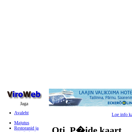
Jaga
Avaleht
Loe info k
Majutus
Oti, P�ide kaart
Restoranid ja