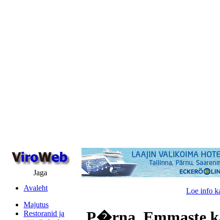
Jaga
Avaleht
Loe info k
Majutus
P�rna, Emmaste k
Restoranid ja