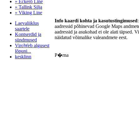
» Eckerö Line
» Tallink Silja
» Viking Line
Info kaardi kohta ja kasutustingimused
Laevaliiklus
aadressid põhinevad Google Maps andmetel
saartele
aadressid ja asukohad ei ole alati täpsed. V
Kontserdid ja
näidatud võimalike valeandmete eest.
sündmused
ViroWeb algusest
lõpuni...
P�rna
kesklinn
Pärnu majoitus
huoneisto.eu