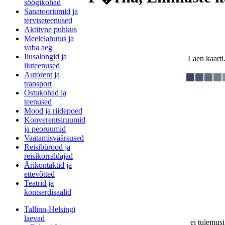
söögikohad
Sanatooriumid ja
terviseteenused
Aktiivne puhkus
Meelelahutus ja
vaba aeg
Ilusalongid ja
Laen kaarti.
iluteenused
Autorent ja
transport
Ostukohad ja
teenused
Mood ja riidepoed
Konverentsiruumid
ja peoruumid
Vaatamisväärsused
Reisibürood ja
reisikorraldajad
Ärikontaktid ja
ettevõtted
Teatrid ja
kontserdisaalid
Tallinn-Helsingi
laevad
ei tulemusi