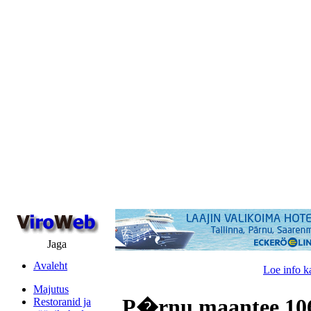
Jaga
Avaleht
Loe info k
Majutus
P�rnu maantee 106,
Restoranid ja