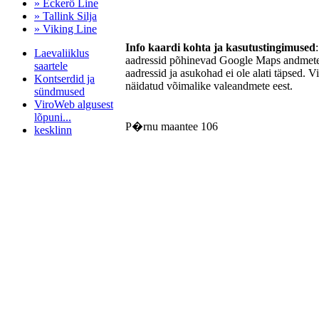
» Eckerö Line
» Tallink Silja
» Viking Line
Info kaardi kohta ja kasutustingimused
Laevaliiklus
aadressid põhinevad Google Maps andmetel
saartele
aadressid ja asukohad ei ole alati täpsed. V
Kontserdid ja
näidatud võimalike valeandmete eest.
sündmused
ViroWeb algusest
lõpuni...
P�rnu maantee 106
kesklinn
Pärnu majoitus
huoneisto.eu