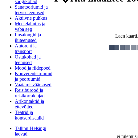
söögikohad
Sanatooriumid ja
terviseteenused
Aktiivne puhkus
Meelelahutus ja
vaba aeg
Ilusalongid ja
Laen kaarti.
iluteenused
Autorent ja
transport
Ostukohad ja
teenused
Mood ja riidepoed
Konverentsiruumid
ja peoruumid
Vaatamisväärsused
Reisibürood ja
reisikorraldajad
Ärikontaktid ja
ettevõtted
Teatrid ja
kontserdisaalid
Tallinn-Helsingi
laevad
ei tulemusi