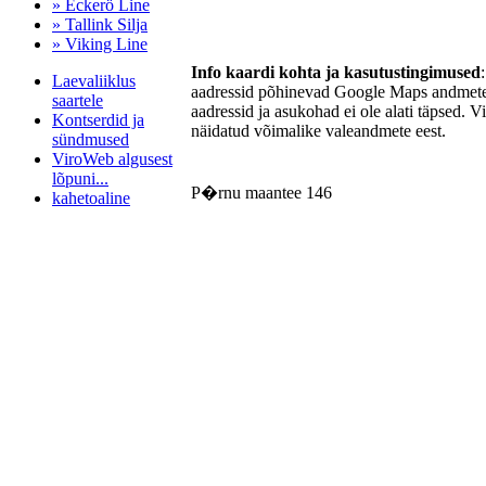
» Eckerö Line
» Tallink Silja
» Viking Line
Info kaardi kohta ja kasutustingimused
Laevaliiklus
aadressid põhinevad Google Maps andmetel
saartele
aadressid ja asukohad ei ole alati täpsed. V
Kontserdid ja
näidatud võimalike valeandmete eest.
sündmused
ViroWeb algusest
lõpuni...
P�rnu maantee 146
kahetoaline
Pärnu majoitus
huoneisto.eu