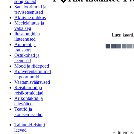
söögikohad
Sanatooriumid ja
terviseteenused
Aktiivne puhkus
Meelelahutus ja
vaba aeg
Ilusalongid ja
Laen kaarti.
iluteenused
Autorent ja
transport
Ostukohad ja
teenused
Mood ja riidepoed
Konverentsiruumid
ja peoruumid
Vaatamisväärsused
Reisibürood ja
reisikorraldajad
Ärikontaktid ja
ettevõtted
Teatrid ja
kontserdisaalid
Tallinn-Helsingi
laevad
ei tulemusi