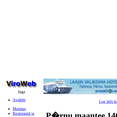
Jaga
Avaleht
Loe info k
Majutus
P�rnu maantee 146,
Restoranid ja