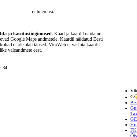
ei tulemusi.
ohta ja kasutustingimused
: Kaart ja kaardil näidatud
nevad Google Maps andmetele. Kaardil näidatud Eesti
ukohad ei ole alati täpsed. ViroWeb ei vastuta kaardil
ike valeandmete eest.
e 34
Vii
Be
Gui
Tax
GD
Hot
FK
Õi