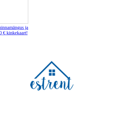
hinnamängus ja
0 € kinkekaart!