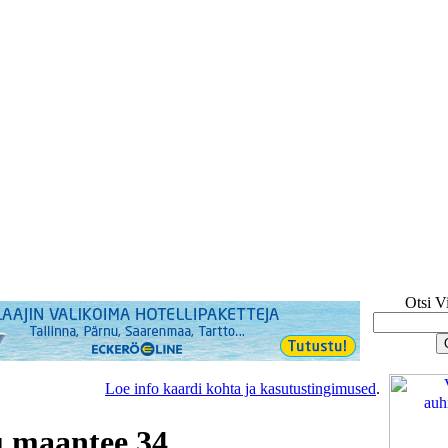
Otsi V
Loe info kaardi kohta ja kasutustingimused
.
maantee 34,