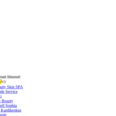
mati liitunud:
auty Skin SPA
de Service
i
 Beauty
ell Sophia
 Kardikeskus
smäe