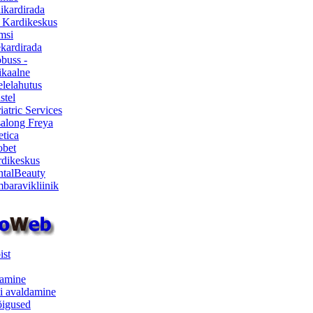
ikardirada
 Kardikeskus
msi
ekardirada
buss -
kaalne
lelahutus
stel
iatric Services
salong Freya
etica
obet
dikeskus
talBeauty
baravikliinik
ist
samine
i avaldamine
iõigused