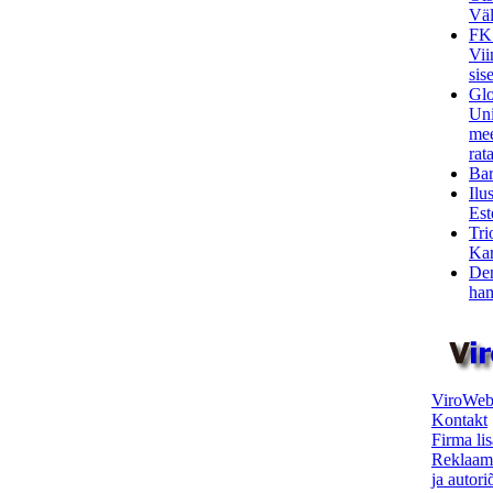
Väl
FK
Vii
sis
Glo
Uni
mee
rata
Bar
Ilu
Est
Tri
Kar
Den
ham
ViroWeb
Kontakt
Firma li
Reklaam
ja autor