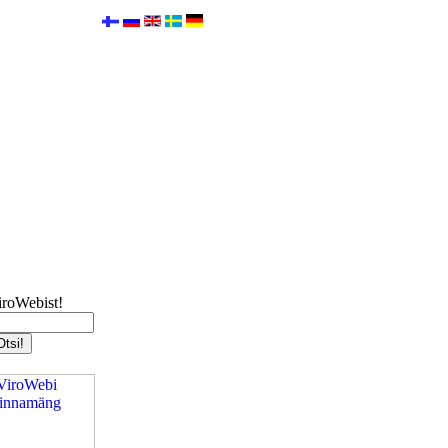
iroWebist!