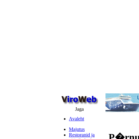
Jaga
Avaleht
Majutus
P�rnu 
Restoranid ja