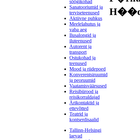
söögikohad
Sanatooriumid ja
H��de
terviseteenused
Aktiivne puhkus
Meelelahutus ja
vaba aeg
Ilusalongid ja
iluteenused
Autorent ja
transport
Ostukohad ja
teenused
Mood ja riidepoed
Konverentsiruumid
ja peoruumid
Vaatamisväärsused
Reisibürood ja
reisikorraldajad
Ärikontaktid ja
ettevõtted
Teatrid ja
kontserdisaalid
Tallinn-Helsingi
laevad