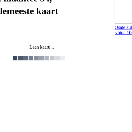
meeste kaart
Osale au
võida 10
Laen kaarti...