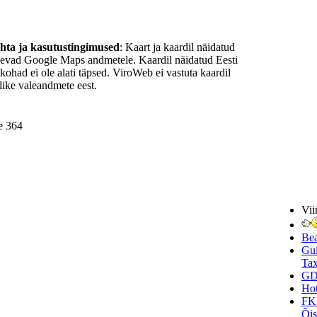
ohta ja kasutustingimused
: Kaart ja kaardil näidatud
nevad Google Maps andmetele. Kaardil näidatud Eesti
ukohad ei ole alati täpsed. ViroWeb ei vastuta kaardil
ike valeandmete eest.
e 364
Vii
Be
Gui
Tax
GD
Hot
FK
Õi