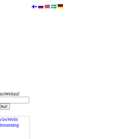
iroWebist!