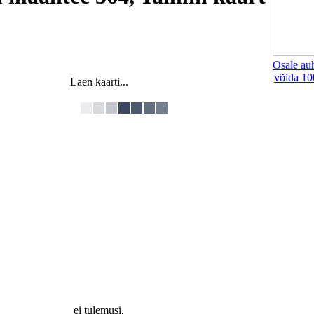
Osale au
võida 10
Laen kaarti...
ei tulemusi.