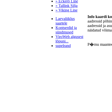
» Eckerö Line
» Tallink Silja
» Viking Line
Info kaardi k
Laevaliiklus
aadressid põhi
saartele
aadressid ja as
Kontserdid ja
näidatud võimal
sündmused
ViroWeb algusest
lõpuni...
P�rnu maante
supelrand
Pärnu majoitus
huoneisto.eu