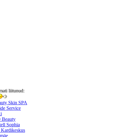
mati liitunud:
auty Skin SPA
de Service
i
 Beauty
ell Sophia
 Kardikeskus
smäe