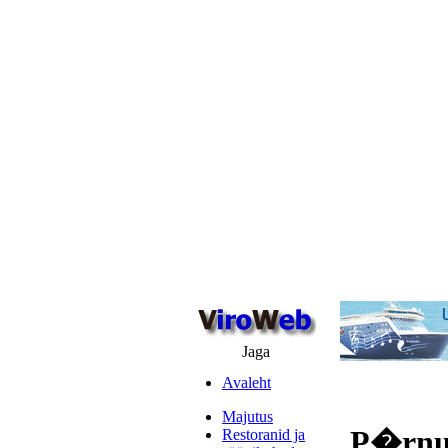
Jaga
Avaleht
Majutus
P�rnu 
Restoranid ja