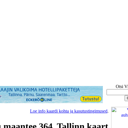
Otsi V
Loe info kaardi kohta ja kasutustingimused
.
maantee 364, Tallinn kaart