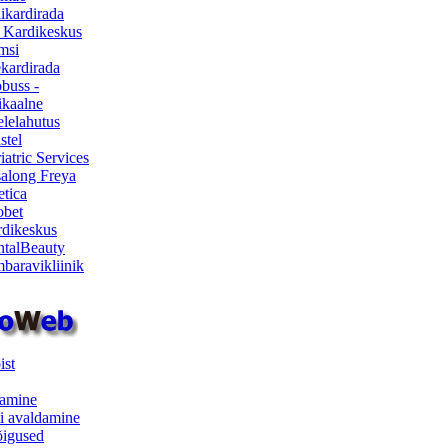
ikardirada
 Kardikeskus
msi
ekardirada
buss -
kaalne
lelahutus
stel
iatric Services
salong Freya
etica
obet
dikeskus
talBeauty
baravikliinik
ist
samine
i avaldamine
iõigused