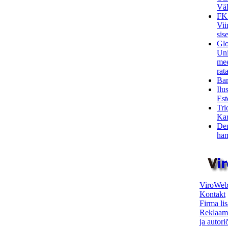
Väl
FK
Vii
sis
Glo
Uni
mee
rata
Bar
Ilu
Est
Tri
Kar
Den
ham
ViroWeb
Kontakt
Firma li
Reklaam
ja autor