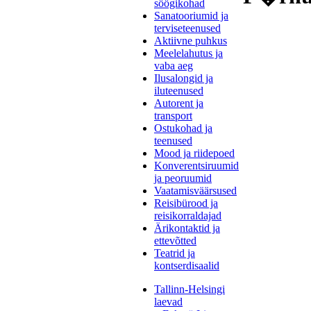
söögikohad
Sanatooriumid ja
terviseteenused
Aktiivne puhkus
Meelelahutus ja
vaba aeg
Ilusalongid ja
iluteenused
Autorent ja
transport
Ostukohad ja
teenused
Mood ja riidepoed
Konverentsiruumid
ja peoruumid
Vaatamisväärsused
Reisibürood ja
reisikorraldajad
Ärikontaktid ja
ettevõtted
Teatrid ja
kontserdisaalid
Tallinn-Helsingi
laevad