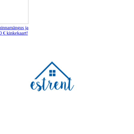
hinnamängus ja
0 € kinkekaart!