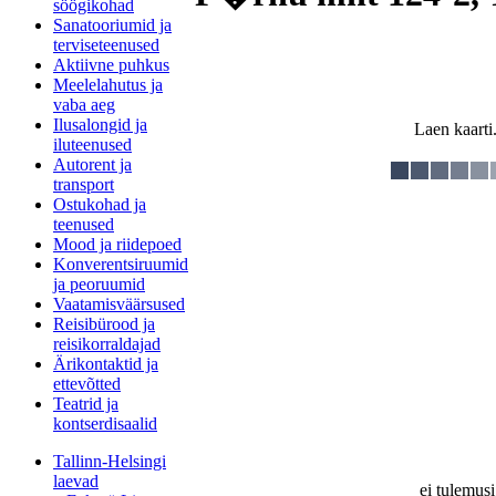
söögikohad
Sanatooriumid ja
terviseteenused
Aktiivne puhkus
Meelelahutus ja
vaba aeg
Ilusalongid ja
Laen kaarti.
iluteenused
Autorent ja
transport
Ostukohad ja
teenused
Mood ja riidepoed
Konverentsiruumid
ja peoruumid
Vaatamisväärsused
Reisibürood ja
reisikorraldajad
Ärikontaktid ja
ettevõtted
Teatrid ja
kontserdisaalid
Tallinn-Helsingi
laevad
ei tulemusi