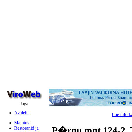
Jaga
Avaleht
Loe info k
Majutus
P�rnu mnt 124-2, T
Restoranid ja