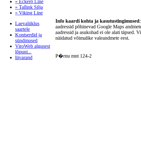
» Eckerö Line
» Tallink Silja
» Viking Line
Info kaardi kohta ja kasutustingimused
Laevaliiklus
aadressid põhinevad Google Maps andmetel
saartele
aadressid ja asukohad ei ole alati täpsed. V
Kontserdid ja
näidatud võimalike valeandmete eest.
sündmused
ViroWeb algusest
lõpuni...
P�rnu mnt 124-2
liivarand
Pärnu majoitus
huoneisto.eu