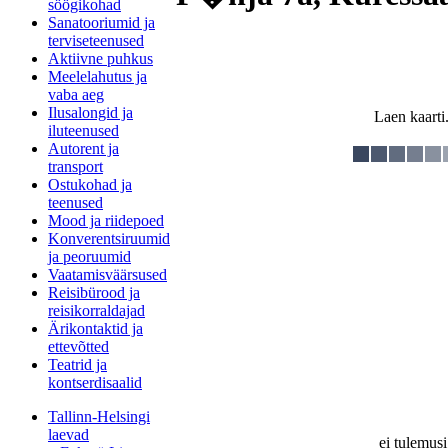
söögikohad
Sanatooriumid ja
terviseteenused
Aktiivne puhkus
Meelelahutus ja
vaba aeg
Ilusalongid ja
Laen kaarti.
iluteenused
Autorent ja
transport
Ostukohad ja
teenused
Mood ja riidepoed
Konverentsiruumid
ja peoruumid
Vaatamisväärsused
Reisibürood ja
reisikorraldajad
Ärikontaktid ja
ettevõtted
Teatrid ja
kontserdisaalid
Tallinn-Helsingi
laevad
ei tulemusi