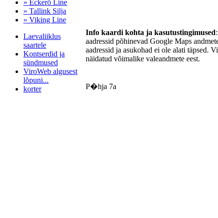
» Eckerö Line
» Tallink Silja
» Viking Line
Info kaardi kohta ja kasutustingimused
Laevaliiklus
aadressid põhinevad Google Maps andmetel
saartele
aadressid ja asukohad ei ole alati täpsed. V
Kontserdid ja
näidatud võimalike valeandmete eest.
sündmused
ViroWeb algusest
lõpuni...
P�hja 7a
korter
Pärnu majoitus
huoneisto.eu