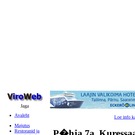
Jaga
Avaleht
Loe info k
Majutus
P�hja 7a, Kuressaa
Restoranid ja