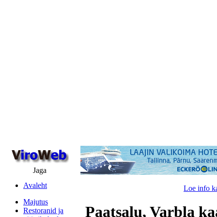
Jaga
Avaleht
Loe info k
Majutus
Paatsalu, Varbla ka
Restoranid ja