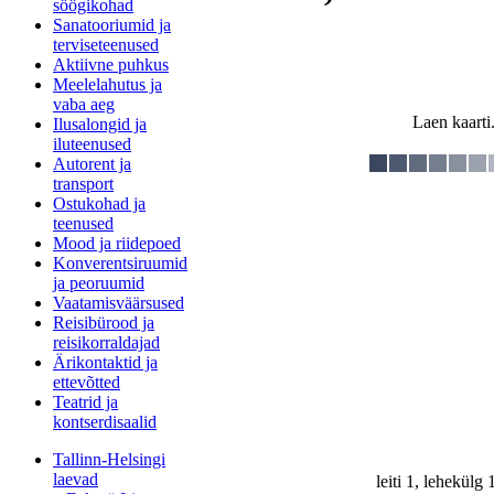
söögikohad
Sanatooriumid ja
terviseteenused
Aktiivne puhkus
Meelelahutus ja
vaba aeg
Laen kaarti.
Ilusalongid ja
iluteenused
Autorent ja
transport
Ostukohad ja
teenused
Mood ja riidepoed
Konverentsiruumid
ja peoruumid
Vaatamisväärsused
Reisibürood ja
reisikorraldajad
Ärikontaktid ja
ettevõtted
Teatrid ja
kontserdisaalid
Tallinn-Helsingi
laevad
leiti 1, lehekülg