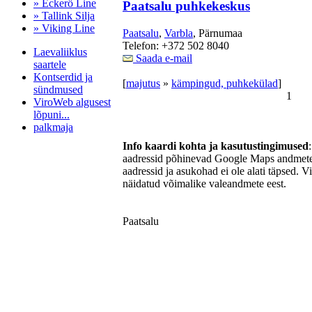
» Eckerö Line
Paatsalu puhkekeskus
» Tallink Silja
» Viking Line
Paatsalu
,
Varbla
, Pärnumaa
Telefon: +372 502 8040
Laevaliiklus
Saada e-mail
saartele
Kontserdid ja
[
majutus
»
kämpingud, puhkekülad
]
sündmused
1
ViroWeb algusest
lõpuni...
palkmaja
Info kaardi kohta ja kasutustingimused
aadressid põhinevad Google Maps andmetel
aadressid ja asukohad ei ole alati täpsed. V
Pärnu majoitus
näidatud võimalike valeandmete eest.
huoneisto.eu
Paatsalu