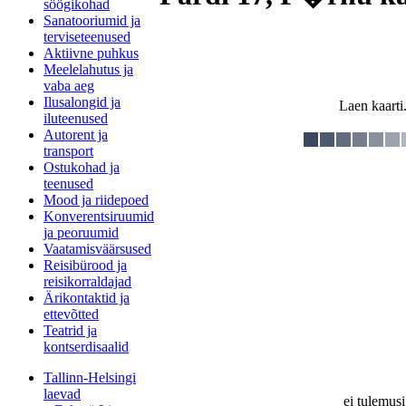
söögikohad
Sanatooriumid ja
terviseteenused
Aktiivne puhkus
Meelelahutus ja
vaba aeg
Ilusalongid ja
Laen kaarti.
iluteenused
Autorent ja
transport
Ostukohad ja
teenused
Mood ja riidepoed
Konverentsiruumid
ja peoruumid
Vaatamisväärsused
Reisibürood ja
reisikorraldajad
Ärikontaktid ja
ettevõtted
Teatrid ja
kontserdisaalid
Tallinn-Helsingi
laevad
ei tulemusi