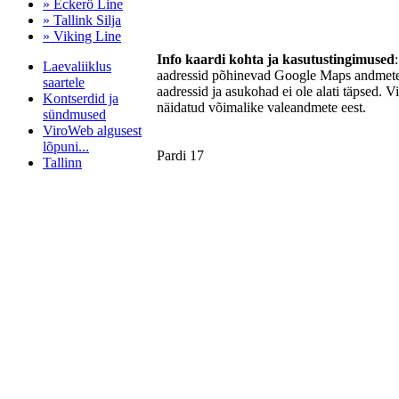
» Eckerö Line
» Tallink Silja
» Viking Line
Info kaardi kohta ja kasutustingimused
Laevaliiklus
aadressid põhinevad Google Maps andmetel
saartele
aadressid ja asukohad ei ole alati täpsed. V
Kontserdid ja
näidatud võimalike valeandmete eest.
sündmused
ViroWeb algusest
lõpuni...
Pardi 17
Tallinn
Pärnu majoitus
huoneisto.eu