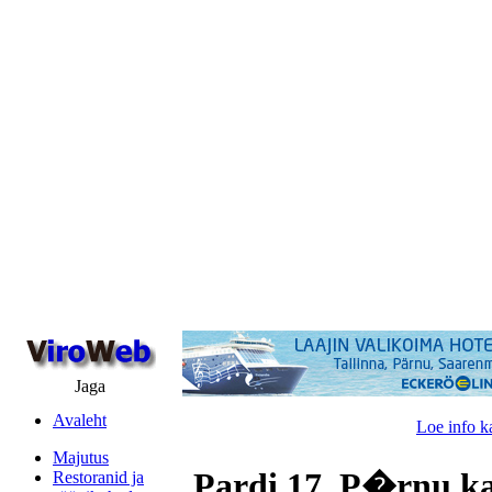
Jaga
Avaleht
Loe info k
Majutus
Pardi 17, P�rnu k
Restoranid ja