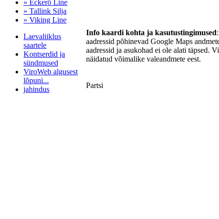
» Eckerö Line
» Tallink Silja
» Viking Line
Info kaardi kohta ja kasutustingimused
Laevaliiklus
aadressid põhinevad Google Maps andmetel
saartele
aadressid ja asukohad ei ole alati täpsed. V
Kontserdid ja
näidatud võimalike valeandmete eest.
sündmused
ViroWeb algusest
lõpuni...
Partsi
jahindus
Pärnu majoitus
huoneisto.eu