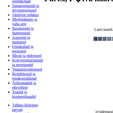
söögikohad
Sanatooriumid ja
terviseteenused
Aktiivne puhkus
Meelelahutus ja
vaba aeg
Ilusalongid ja
Laen kaarti.
iluteenused
Autorent ja
transport
Ostukohad ja
teenused
Mood ja riidepoed
Konverentsiruumid
ja peoruumid
Vaatamisväärsused
Reisibürood ja
reisikorraldajad
Ärikontaktid ja
ettevõtted
Teatrid ja
kontserdisaalid
Tallinn-Helsingi
laevad
ei tulemusi