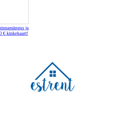
hinnamängus ja
0 € kinkekaart!