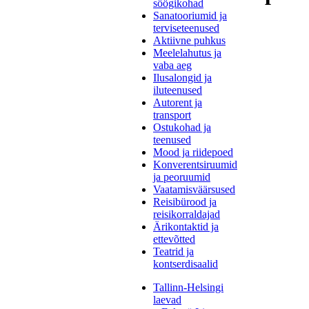
söögikohad
Sanatooriumid ja
terviseteenused
Aktiivne puhkus
Meelelahutus ja
vaba aeg
Ilusalongid ja
iluteenused
Autorent ja
transport
Ostukohad ja
teenused
Mood ja riidepoed
Konverentsiruumid
ja peoruumid
Vaatamisväärsused
Reisibürood ja
reisikorraldajad
Ärikontaktid ja
ettevõtted
Teatrid ja
kontserdisaalid
Tallinn-Helsingi
laevad