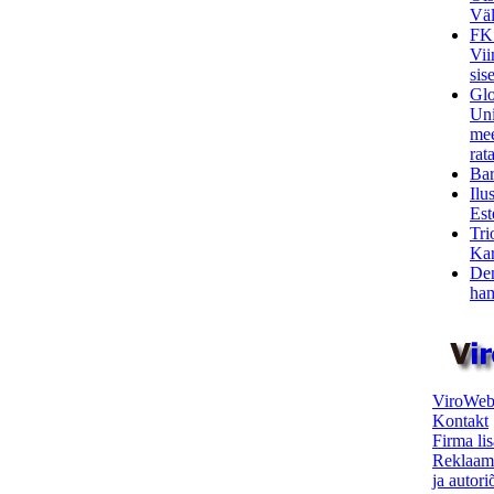
Väl
FK
Vii
sis
Glo
Uni
mee
rata
Bar
Ilu
Est
Tri
Kar
Den
ham
ViroWeb
Kontakt
Firma li
Reklaam
ja autor