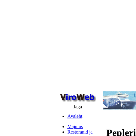
Jaga
Avaleht
Majutus
Pepleri
Restoranid ja