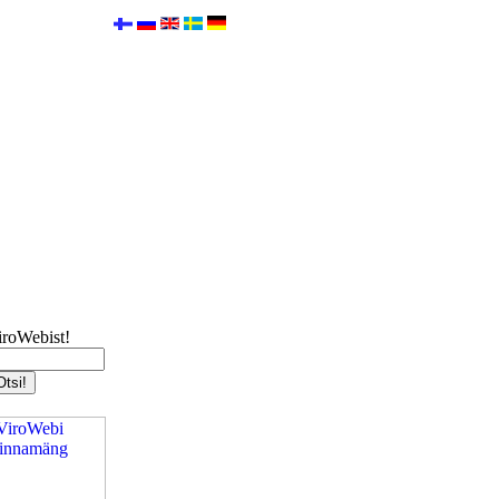
iroWebist!