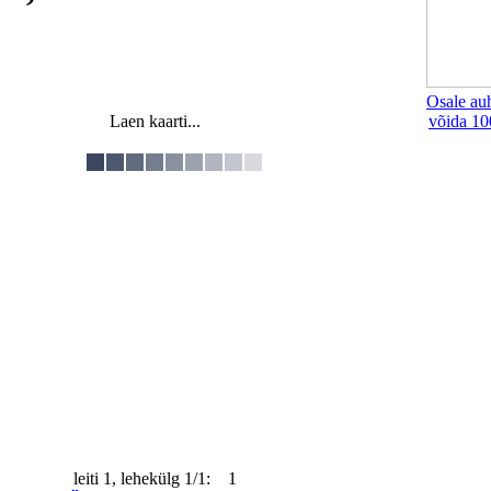
Osale au
Laen kaarti...
võida 10
leiti 1, lehekülg 1/1: 1