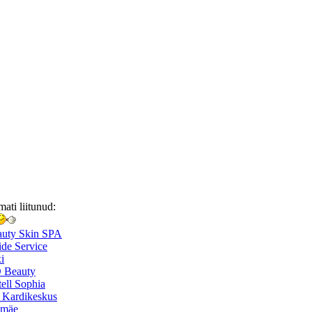
mati liitunud:
auty Skin SPA
de Service
i
 Beauty
ell Sophia
 Kardikeskus
smäe