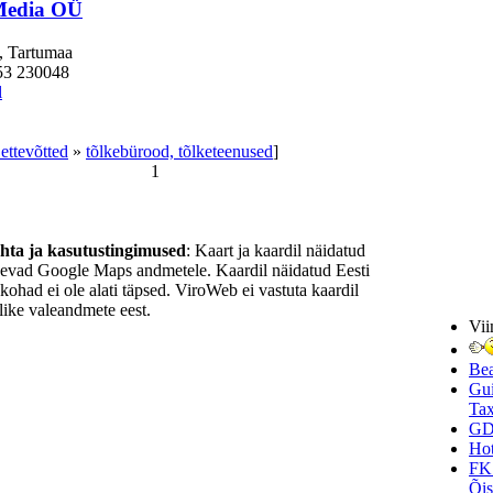
Media OÜ
, Tartumaa
53 230048
l
 ettevõtted
»
tõlkebürood, tõlketeenused
]
1
ohta ja kasutustingimused
: Kaart ja kaardil näidatud
nevad Google Maps andmetele. Kaardil näidatud Eesti
ukohad ei ole alati täpsed. ViroWeb ei vastuta kaardil
ike valeandmete eest.
Vii
Be
Gui
Tax
GD
Hot
FK
Õi