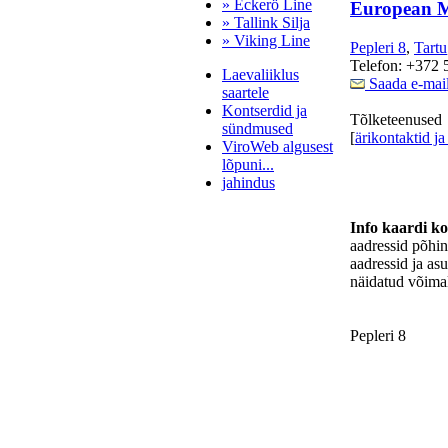
» Eckerö Line
European 
» Tallink Silja
» Viking Line
Pepleri 8
,
Tartu
Telefon: +372 
Laevaliiklus
Saada e-mai
saartele
Kontserdid ja
Tõlketeenused
sündmused
[
ärikontaktid ja
ViroWeb algusest
lõpuni...
jahindus
Info kaardi k
aadressid põhi
Pärnu majoitus
aadressid ja as
huoneisto.eu
näidatud võimal
Pepleri 8