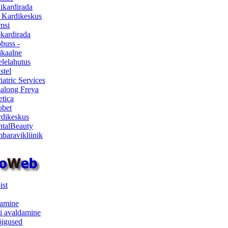
ikardirada
 Kardikeskus
msi
ekardirada
buss -
kaalne
lelahutus
stel
iatric Services
salong Freya
etica
obet
dikeskus
talBeauty
baravikliinik
ist
samine
i avaldamine
iõigused