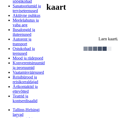
söögikohad
kaart
Sanatooriumid ja
terviseteenused
Aktiivne puhkus
Meelelahutus ja
vaba aeg
Ilusalongid ja
iluteenused
Laen kaarti.
Autorent ja
transport
Ostukohad ja
teenused
Mood ja riidepoed
Konverentsiruumid
ja peoruumid
Vaatamisväärsused
Reisibürood ja
reisikorraldajad
Ärikontaktid ja
ettevõtted
Teatrid ja
kontserdisaalid
Tallinn-Helsingi
laevad