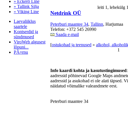
» Eckerö Line
» Tallink Silja
leiti 1, lehekülg
» Viking Line
Netdrink OÜ
Laevaliiklus
Peterburi maantee 34
,
Tallinn
, Harjumaa
saartele
Telefon: +372 545 26990
Kontserdid ja
Saada e-mail
sündmused
ViroWeb algusest
[
ostukohad ja teenused
»
alkohol, alkoholi
lõpuni...
1
PÃ¤rnu
Info kaardi kohta ja kasutustingimused
Pärnu majoitus
aadressid põhinevad Google Maps andmetel
huoneisto.eu
aadressid ja asukohad ei ole alati täpsed. V
näidatud võimalike valeandmete eest.
Peterburi maantee 34