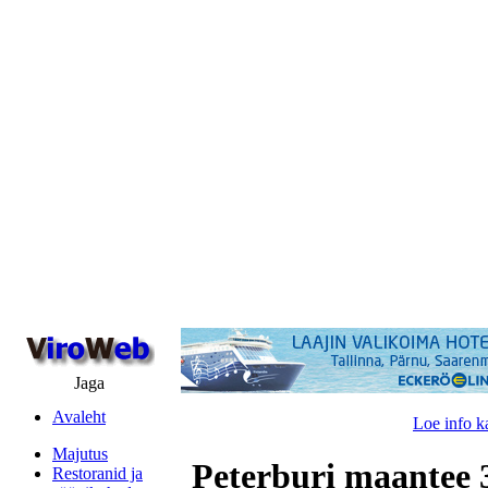
Jaga
Avaleht
Loe info k
Majutus
Peterburi maantee 3
Restoranid ja