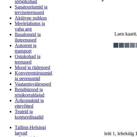
söögikohad
Sanatooriumid ja
terviseteenused
Aktiivne puhkus
Meelelahutus ja
vaba aeg
Laen kaarti.
Ilusalongid ja
iluteenused
Autorent ja
transport
Ostukohad ja
teenused
Mood ja riidepoed
Konverentsiruumid
ja peoruumid
Vaatamisväärsused
Reisibürood ja
reisikorraldajad
Ärikontaktid ja
ettevõtted
Teatrid ja
kontserdisaalid
Tallinn-Helsingi
laevad
leiti 1, lehekülg