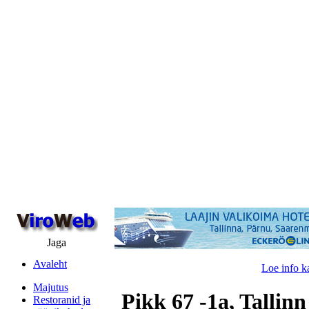
Jaga
Avaleht
Loe info k
Majutus
Pikk 67 -1a, Tallinn
Restoranid ja