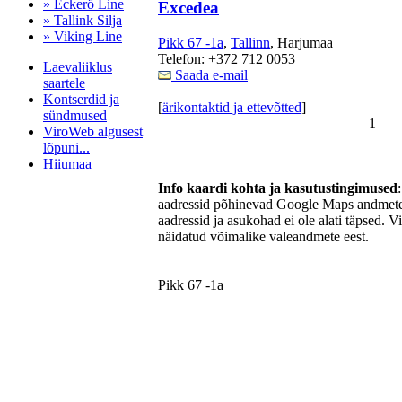
» Eckerö Line
Excedea
» Tallink Silja
» Viking Line
Pikk 67 -1a
,
Tallinn
, Harjumaa
Telefon: +372 712 0053
Laevaliiklus
Saada e-mail
saartele
Kontserdid ja
[
ärikontaktid ja ettevõtted
]
sündmused
1
ViroWeb algusest
lõpuni...
Hiiumaa
Info kaardi kohta ja kasutustingimused
aadressid põhinevad Google Maps andmetel
aadressid ja asukohad ei ole alati täpsed. V
Pärnu majoitus
näidatud võimalike valeandmete eest.
huoneisto.eu
Pikk 67 -1a