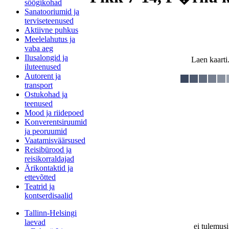
söögikohad
Sanatooriumid ja
terviseteenused
Aktiivne puhkus
Meelelahutus ja
vaba aeg
Ilusalongid ja
Laen kaarti.
iluteenused
Autorent ja
transport
Ostukohad ja
teenused
Mood ja riidepoed
Konverentsiruumid
ja peoruumid
Vaatamisväärsused
Reisibürood ja
reisikorraldajad
Ärikontaktid ja
ettevõtted
Teatrid ja
kontserdisaalid
Tallinn-Helsingi
laevad
ei tulemusi