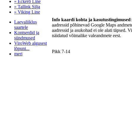
» Eckerö Line
» Tallink Silja
» Viking Line
Info kaardi kohta ja kasutustingimused
Laevaliiklus
aadressid põhinevad Google Maps andmetel
saartele
aadressid ja asukohad ei ole alati täpsed. V
Kontserdid ja
näidatud võimalike valeandmete eest.
sündmused
ViroWeb algusest
lõpuni...
Pikk 7-14
meri
Pärnu majoitus
huoneisto.eu