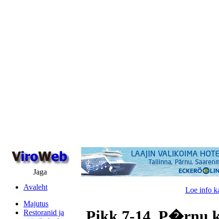
Jaga
Avaleht
Loe info k
Majutus
Pikk 7-14, P�rnu 
Restoranid ja