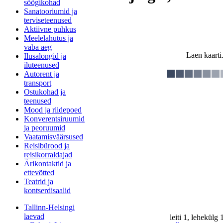
söögikohad
Sanatooriumid ja
terviseteenused
Aktiivne puhkus
Meelelahutus ja
vaba aeg
Laen kaarti.
Ilusalongid ja
iluteenused
Autorent ja
transport
Ostukohad ja
teenused
Mood ja riidepoed
Konverentsiruumid
ja peoruumid
Vaatamisväärsused
Reisibürood ja
reisikorraldajad
Ärikontaktid ja
ettevõtted
Teatrid ja
kontserdisaalid
Tallinn-Helsingi
laevad
leiti 1, lehekülg