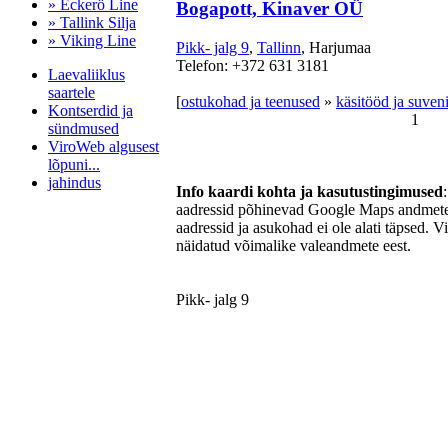
» Eckerö Line
Bogapott, Kinaver OÜ
» Tallink Silja
» Viking Line
Pikk- jalg 9
,
Tallinn
, Harjumaa
Telefon: +372 631 3181
Laevaliiklus
saartele
[
ostukohad ja teenused
»
käsitööd ja suveni
Kontserdid ja
1
sündmused
ViroWeb algusest
lõpuni...
jahindus
Info kaardi kohta ja kasutustingimused
aadressid põhinevad Google Maps andmetel
aadressid ja asukohad ei ole alati täpsed. V
näidatud võimalike valeandmete eest.
Pärnu majoitus
huoneisto.eu
Pikk- jalg 9