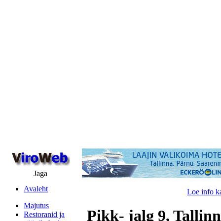
Jaga
Avaleht
Loe info k
Majutus
Pikk- jalg 9, Tallin
Restoranid ja