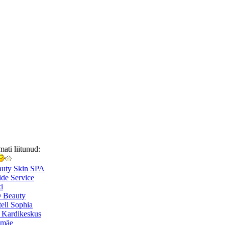
mati liitunud:
auty Skin SPA
de Service
i
 Beauty
ell Sophia
 Kardikeskus
smäe