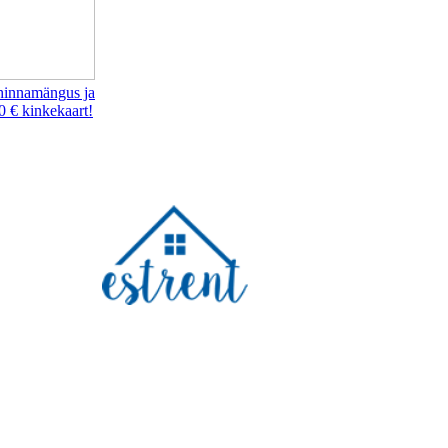
hinnamängus ja
0 € kinkekaart!