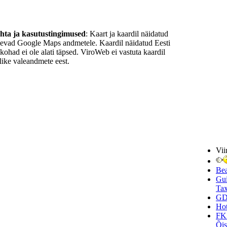
ohta ja kasutustingimused
: Kaart ja kaardil näidatud
nevad Google Maps andmetele. Kaardil näidatud Eesti
ukohad ei ole alati täpsed. ViroWeb ei vastuta kaardil
ike valeandmete eest.
Vii
Be
Gui
Tax
GD
Hot
FK
Õi