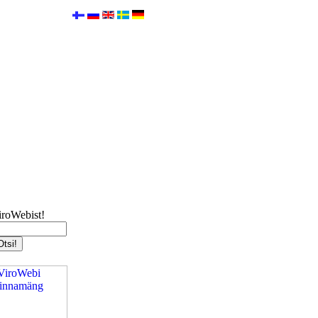
iroWebist!