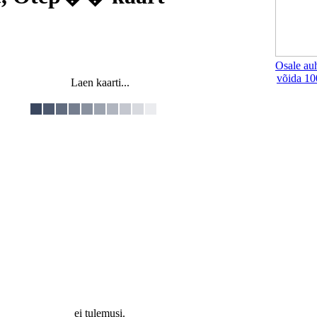
Osale au
võida 10
Laen kaarti...
ei tulemusi.