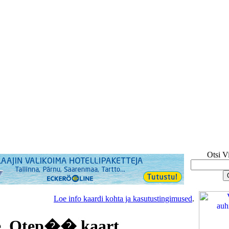
Otsi V
Loe info kaardi kohta ja kasutustingimused
.
e, Otep�� kaart