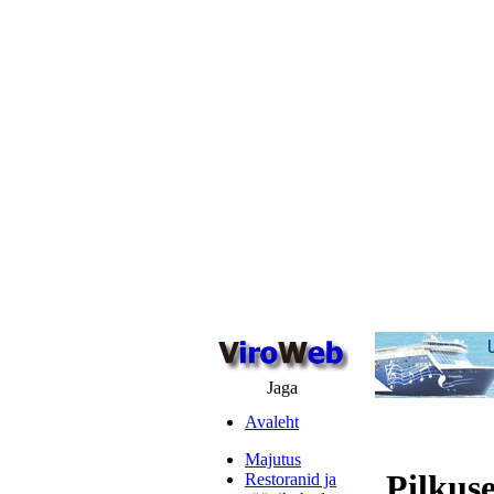
Jaga
Avaleht
Majutus
Pilkus
Restoranid ja