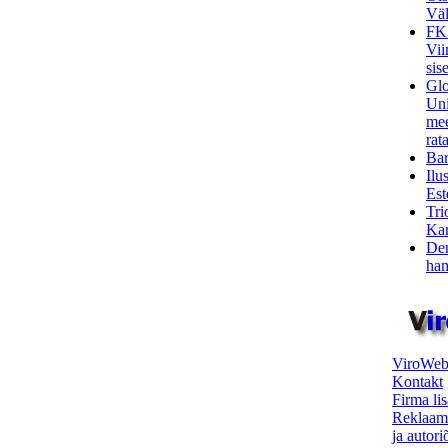
Väl
FK
Vii
sis
Glo
Uni
mee
rata
Bar
Ilu
Est
Tri
Kar
Den
ham
ViroWeb
Kontakt
Firma li
Reklaam
ja autor