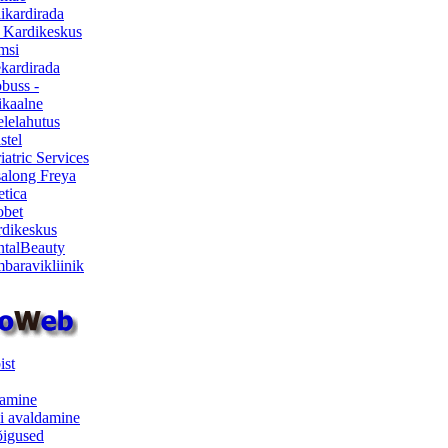
ikardirada
 Kardikeskus
msi
ekardirada
buss -
kaalne
lelahutus
stel
iatric Services
salong Freya
etica
obet
dikeskus
talBeauty
baravikliinik
ist
samine
i avaldamine
iõigused