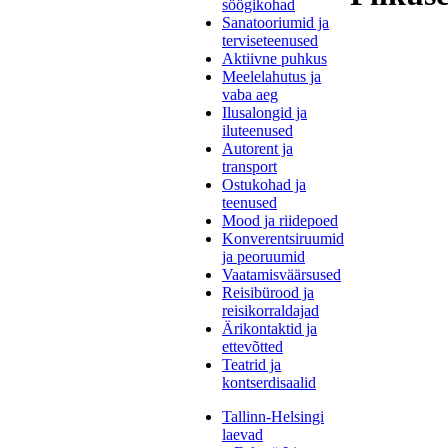
söögikohad
Sanatooriumid ja
terviseteenused
Aktiivne puhkus
Meelelahutus ja
vaba aeg
Ilusalongid ja
iluteenused
Autorent ja
transport
Ostukohad ja
teenused
Mood ja riidepoed
Konverentsiruumid
ja peoruumid
Vaatamisväärsused
Reisibürood ja
reisikorraldajad
Ärikontaktid ja
ettevõtted
Teatrid ja
kontserdisaalid
Tallinn-Helsingi
laevad