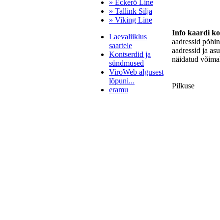
» Eckerö Line
» Tallink Silja
» Viking Line
Info kaardi k
Laevaliiklus
aadressid põhi
saartele
aadressid ja as
Kontserdid ja
näidatud võimal
sündmused
ViroWeb algusest
lõpuni...
Pilkuse
eramu
Pärnu majoitus
huoneisto.eu