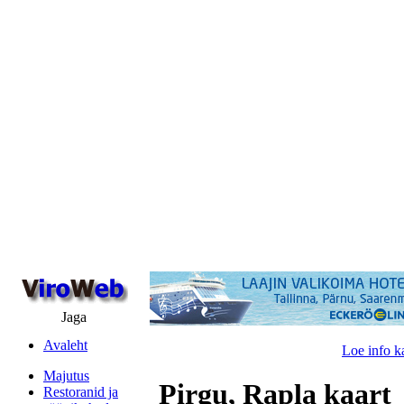
Jaga
Avaleht
Loe info k
Majutus
Pirgu, Rapla kaart
Restoranid ja