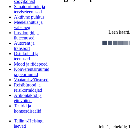
söögikohad
Sanatooriumid ja
terviseteenused
Aktiivne puhkus
Meelelahutus ja
vaba aeg
Laen kaarti.
Ilusalongid ja
iluteenused
Autorent ja
transport
Ostukohad ja
teenused
Mood ja riidepoed
Konverentsiruumid
ja peoruumid
Vaatamisväärsused
Reisibürood ja
reisikorraldajad
Ärikontaktid ja
ettevõtted
Teatrid ja
kontserdisaalid
Tallinn-Helsingi
laevad
leiti 1, lehekülg