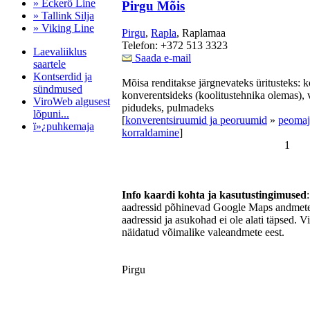
» Eckerö Line
Pirgu Mõis
» Tallink Silja
» Viking Line
Pirgu
,
Rapla
, Raplamaa
Telefon: +372 513 3323
Laevaliiklus
Saada e-mail
saartele
Kontserdid ja
Mõisa renditakse järgnevateks üritusteks: k
sündmused
konverentsideks (koolitustehnika olemas), 
ViroWeb algusest
pidudeks, pulmadeks
lõpuni...
[
konverentsiruumid ja peoruumid
»
peomaj
ï»¿puhkemaja
korraldamine
]
1
Pärnu majoitus
huoneisto.eu
Info kaardi kohta ja kasutustingimused
aadressid põhinevad Google Maps andmetel
aadressid ja asukohad ei ole alati täpsed. V
näidatud võimalike valeandmete eest.
Pirgu