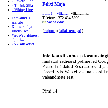
» Eckerö Line
Felixi Maja
» Tallink Silja
» Viking Line
Pirni 14
,
Viljandi
, Viljandimaa
Telefon: +372 434 5800
Laevaliiklus
Saada e-mail
saartele
Kontserdid ja
[
majutus
»
külalistemajad
]
sündmused
1
ViroWeb algusest
lõpuni...
kÃ¼laliskorter
Info kaardi kohta ja kasutustin
näidatud aadressid põhinevad Goo
Pärnu majoitus
huoneisto.eu
Kaardil näidatud Eesti aadressid ja 
täpsed. ViroWeb ei vastuta kaardil 
valeandmete eest.
Pirni 14