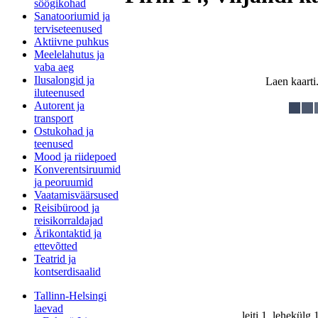
söögikohad
Sanatooriumid ja
terviseteenused
Aktiivne puhkus
Meelelahutus ja
vaba aeg
Ilusalongid ja
Laen kaarti.
iluteenused
Autorent ja
transport
Ostukohad ja
teenused
Mood ja riidepoed
Konverentsiruumid
ja peoruumid
Vaatamisväärsused
Reisibürood ja
reisikorraldajad
Ärikontaktid ja
ettevõtted
Teatrid ja
kontserdisaalid
Tallinn-Helsingi
laevad
leiti 1, lehekülg