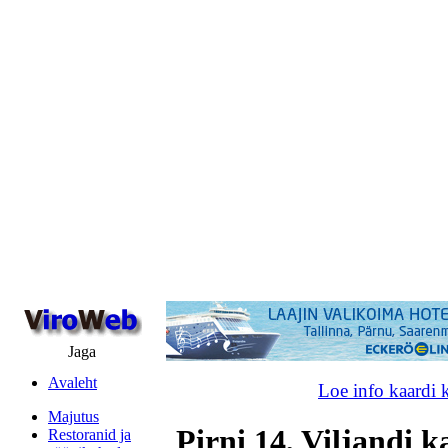
Jaga
Avaleht
Loe info kaardi 
Majutus
Pirni 14, Viljandi k
Restoranid ja