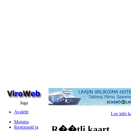
Jaga
Avaleht
Loe info k
Majutus
R��tli kaart
Restoranid ja