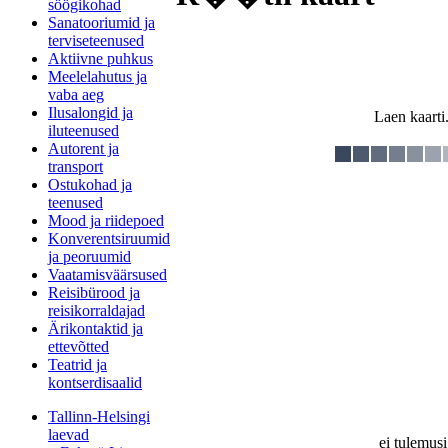
söögikohad
Sanatooriumid ja
terviseteenused
Aktiivne puhkus
Meelelahutus ja
vaba aeg
Ilusalongid ja
Laen kaarti.
iluteenused
Autorent ja
transport
Ostukohad ja
teenused
Mood ja riidepoed
Konverentsiruumid
ja peoruumid
Vaatamisväärsused
Reisibürood ja
reisikorraldajad
Ärikontaktid ja
ettevõtted
Teatrid ja
kontserdisaalid
Tallinn-Helsingi
laevad
ei tulemusi