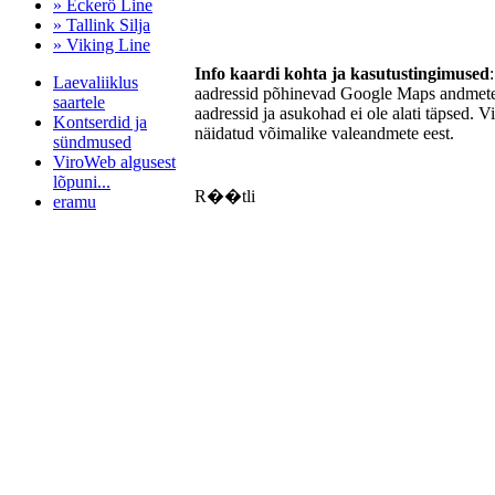
» Eckerö Line
» Tallink Silja
» Viking Line
Info kaardi kohta ja kasutustingimused
Laevaliiklus
aadressid põhinevad Google Maps andmetel
saartele
aadressid ja asukohad ei ole alati täpsed. V
Kontserdid ja
näidatud võimalike valeandmete eest.
sündmused
ViroWeb algusest
lõpuni...
R��tli
eramu
Pärnu majoitus
huoneisto.eu