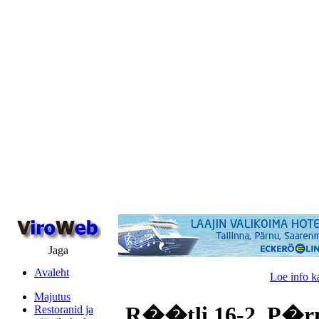
Jaga
Avaleht
Loe info k
Majutus
R��tli 16-2, P�rn
Restoranid ja