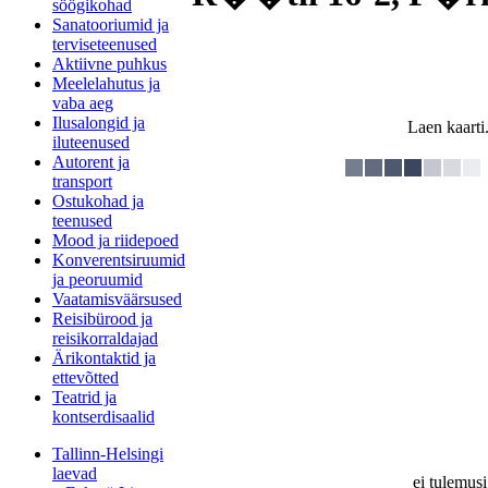
söögikohad
Sanatooriumid ja
terviseteenused
Aktiivne puhkus
Meelelahutus ja
vaba aeg
Ilusalongid ja
Laen kaarti.
iluteenused
Autorent ja
transport
Ostukohad ja
teenused
Mood ja riidepoed
Konverentsiruumid
ja peoruumid
Vaatamisväärsused
Reisibürood ja
reisikorraldajad
Ärikontaktid ja
ettevõtted
Teatrid ja
kontserdisaalid
Tallinn-Helsingi
laevad
ei tulemusi