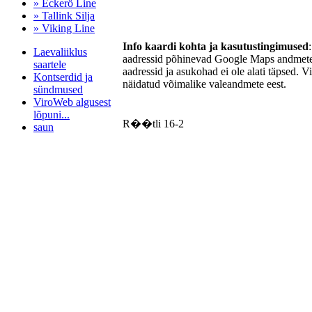
» Eckerö Line
» Tallink Silja
» Viking Line
Info kaardi kohta ja kasutustingimused
Laevaliiklus
aadressid põhinevad Google Maps andmetel
saartele
aadressid ja asukohad ei ole alati täpsed. V
Kontserdid ja
näidatud võimalike valeandmete eest.
sündmused
ViroWeb algusest
lõpuni...
R��tli 16-2
saun
Pärnu majoitus
huoneisto.eu