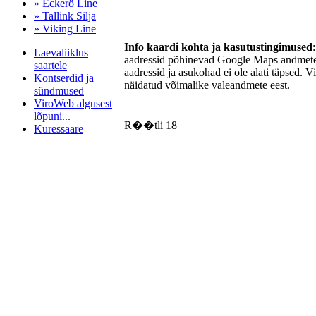
» Eckerö Line
» Tallink Silja
» Viking Line
Info kaardi kohta ja kasutustingimused
Laevaliiklus
aadressid põhinevad Google Maps andmetel
saartele
aadressid ja asukohad ei ole alati täpsed. V
Kontserdid ja
näidatud võimalike valeandmete eest.
sündmused
ViroWeb algusest
lõpuni...
R��tli 18
Kuressaare
Pärnu majoitus
huoneisto.eu