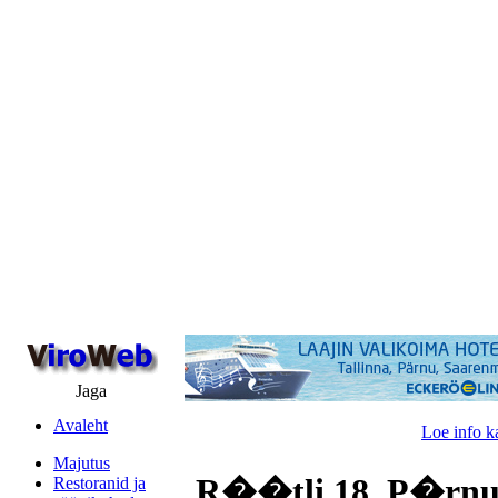
Jaga
Avaleht
Loe info k
Majutus
R��tli 18, P�rnu
Restoranid ja