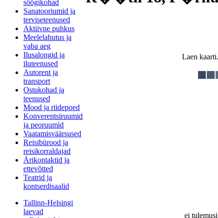
söögikohad
Sanatooriumid ja
terviseteenused
Aktiivne puhkus
Meelelahutus ja
vaba aeg
Ilusalongid ja
Laen kaarti.
iluteenused
Autorent ja
transport
Ostukohad ja
teenused
Mood ja riidepoed
Konverentsiruumid
ja peoruumid
Vaatamisväärsused
Reisibürood ja
reisikorraldajad
Ärikontaktid ja
ettevõtted
Teatrid ja
kontserdisaalid
Tallinn-Helsingi
laevad
ei tulemusi