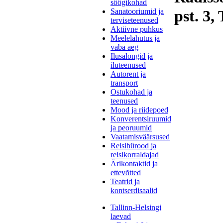
söögikohad
Sanatooriumid ja
pst. 3,
terviseteenused
Aktiivne puhkus
Meelelahutus ja
vaba aeg
Ilusalongid ja
iluteenused
Autorent ja
transport
Ostukohad ja
teenused
Mood ja riidepoed
Konverentsiruumid
ja peoruumid
Vaatamisväärsused
Reisibürood ja
reisikorraldajad
Ärikontaktid ja
ettevõtted
Teatrid ja
kontserdisaalid
Tallinn-Helsingi
laevad