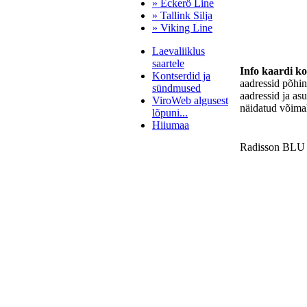
» Eckerö Line
» Tallink Silja
» Viking Line
Laevaliiklus
saartele
Info kaardi k
Kontserdid ja
aadressid põhi
sündmused
aadressid ja as
ViroWeb algusest
näidatud võimal
lõpuni...
Hiiumaa
Radisson BLU 5
Pärnu majoitus
huoneisto.eu