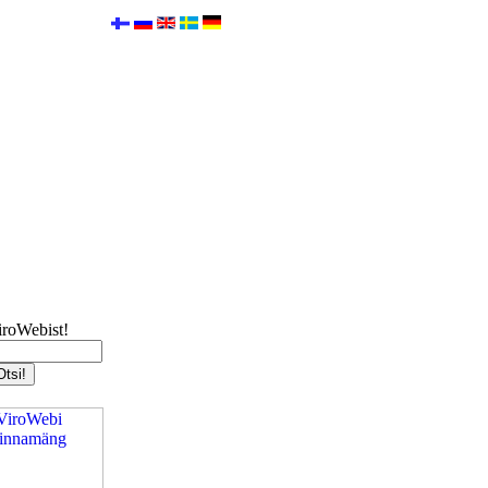
iroWebist!