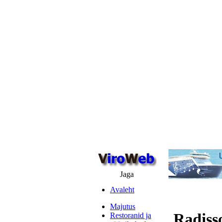
Jaga
Avaleht
Majutus
Radiss
Restoranid ja