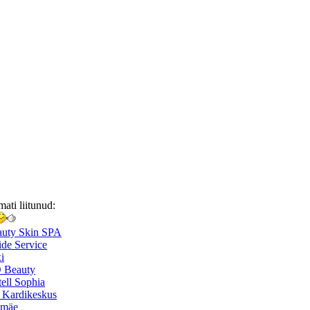
mati liitunud:
auty Skin SPA
de Service
i
 Beauty
ell Sophia
 Kardikeskus
smäe