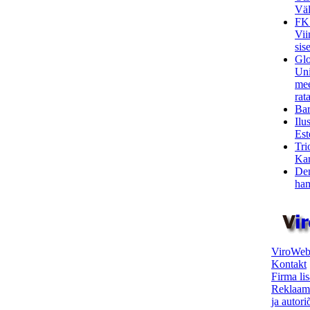
Väl
FK
Vii
sis
Glo
Uni
mee
rata
Bar
Ilu
Est
Tri
Kar
Den
ham
ViroWeb
Kontakt
Firma li
Reklaam
ja autor