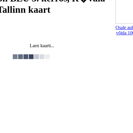
 Tallinn kaart
Osale au
võida 10
Laen kaarti...