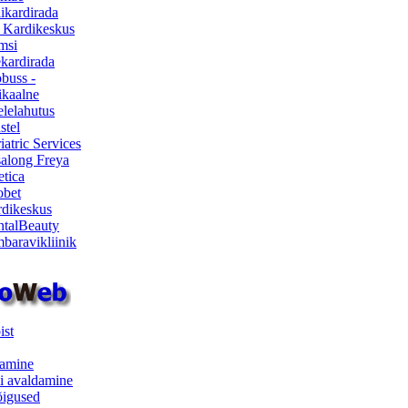
ikardirada
 Kardikeskus
msi
ekardirada
buss -
kaalne
lelahutus
stel
iatric Services
salong Freya
etica
obet
dikeskus
talBeauty
baravikliinik
ist
samine
i avaldamine
iõigused