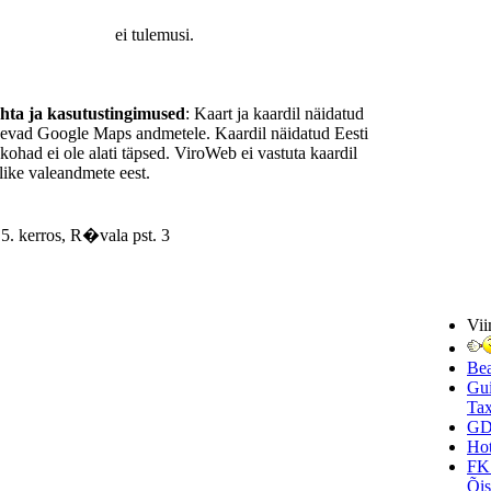
ei tulemusi.
ohta ja kasutustingimused
: Kaart ja kaardil näidatud
nevad Google Maps andmetele. Kaardil näidatud Eesti
ukohad ei ole alati täpsed. ViroWeb ei vastuta kaardil
ike valeandmete eest.
. kerros, R�vala pst. 3
Vii
Be
Gui
Tax
GD
Hot
FK
Õi