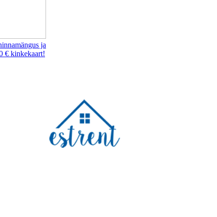
hinnamängus ja
0 € kinkekaart!