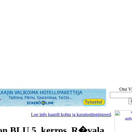
Otsi V
Loe info kaardi kohta ja kasutustingimused
.
on BLU 5. kerros, R�vala