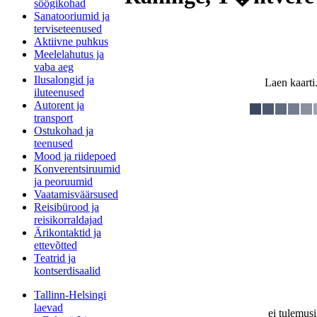
söögikohad
Sanatooriumid ja
terviseteenused
Aktiivne puhkus
Meelelahutus ja
vaba aeg
Ilusalongid ja
Laen kaarti.
iluteenused
Autorent ja
transport
Ostukohad ja
teenused
Mood ja riidepoed
Konverentsiruumid
ja peoruumid
Vaatamisväärsused
Reisibürood ja
reisikorraldajad
Ärikontaktid ja
ettevõtted
Teatrid ja
kontserdisaalid
Tallinn-Helsingi
laevad
ei tulemusi