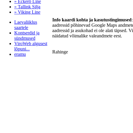
» Eckerö Line
» Tallink Silja
» Viking Line
Info kaardi kohta ja kasutustingimused
Laevaliiklus
aadressid põhinevad Google Maps andmetel
saartele
aadressid ja asukohad ei ole alati täpsed. V
Kontserdid ja
näidatud võimalike valeandmete eest.
sündmused
ViroWeb algusest
lõpuni...
Rahinge
eramu
Pärnu majoitus
huoneisto.eu