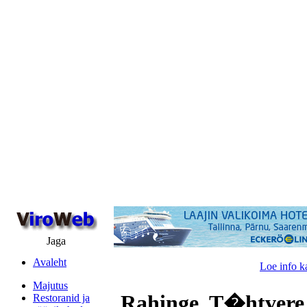
Jaga
Avaleht
Loe info k
Majutus
Rahinge, T�htvere
Restoranid ja