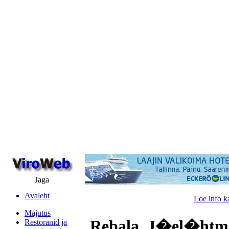
Jaga
Avaleht
Loe info k
Majutus
Rebala, J�el�htme
Restoranid ja