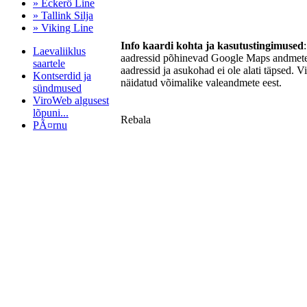
» Eckerö Line
» Tallink Silja
» Viking Line
Info kaardi kohta ja kasutustingimused
Laevaliiklus
aadressid põhinevad Google Maps andmetel
saartele
aadressid ja asukohad ei ole alati täpsed. V
Kontserdid ja
näidatud võimalike valeandmete eest.
sündmused
ViroWeb algusest
lõpuni...
Rebala
PÃ¤rnu
Pärnu majoitus
huoneisto.eu