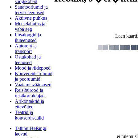
söögikohad
Sanatooriumid ja
terviseteenused
Aktiivne puhkus
Meelelahutus ja
vaba aeg
Ilusalongid ja
Laen kaarti.
iluteenused
Autorent ja
transport
Ostukohad ja
teenused
Mood ja riidepoed
Konverentsiruumid
ja peoruumid
Vaatamisväärsused
Reisibürood ja
reisikorraldajad
Ärikontaktid ja
ettevõtted
Teatrid ja
kontserdisaalid
Tallinn-Helsingi
laevad
ei tulemusi