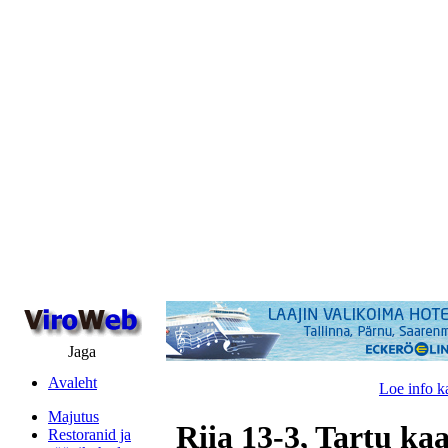
Jaga
Avaleht
Loe info k
Majutus
Riia 13-3, Tartu kaa
Restoranid ja