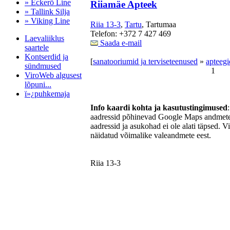
» Eckerö Line
Riiamäe Apteek
» Tallink Silja
» Viking Line
Riia 13-3
,
Tartu
, Tartumaa
Telefon: +372 7 427 469
Laevaliiklus
Saada e-mail
saartele
Kontserdid ja
[
sanatooriumid ja terviseteenused
»
apteegi
sündmused
1
ViroWeb algusest
lõpuni...
ï»¿puhkemaja
Info kaardi kohta ja kasutustingimused
aadressid põhinevad Google Maps andmetel
aadressid ja asukohad ei ole alati täpsed. V
Pärnu majoitus
näidatud võimalike valeandmete eest.
huoneisto.eu
Riia 13-3