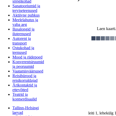
söögikohad
Sanatooriumid ja
terviseteenused
Aktiivne puhkus
Meelelahutus ja
vaba aeg
Laen kaarti.
Ilusalongid ja
iluteenused
Autorent ja
transport
Ostukohad ja
teenused
Mood ja riidepoed
Konverentsiruumid
ja peoruumid
Vaatamisväärsused
Reisibürood ja
reisikorraldajad
Ärikontaktid ja
ettevõtted
Teatrid ja
kontserdisaalid
Tallinn-Helsingi
laevad
leiti 1, lehekülg