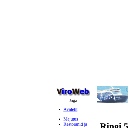
Jaga
Avaleht
Majutus
Ringi 
Restoranid ja