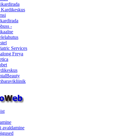
ikardirada
 Kardikeskus
msi
ekardirada
buss -
kaalne
lelahutus
stel
iatric Services
salong Freya
etica
obet
dikeskus
talBeauty
baravikliinik
ist
samine
i avaldamine
iõigused