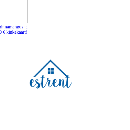
hinnamängus ja
0 € kinkekaart!