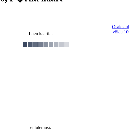
Osale au
võida 10
Laen kaarti...
ei tulemusi.