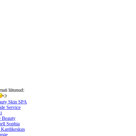
mati liitunud:
auty Skin SPA
de Service
i
 Beauty
ell Sophia
 Kardikeskus
smäe