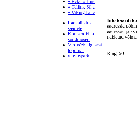
» Eckerö Line
» Tallink Silja
» Viking Line
Info kaardi k
Laevaliiklus
aadressid põhi
saartele
aadressid ja as
Kontserdid ja
näidatud võimal
sündmused
ViroWeb algusest
lõpuni...
Ringi 50
rahvuspark
Pärnu majoitus
huoneisto.eu