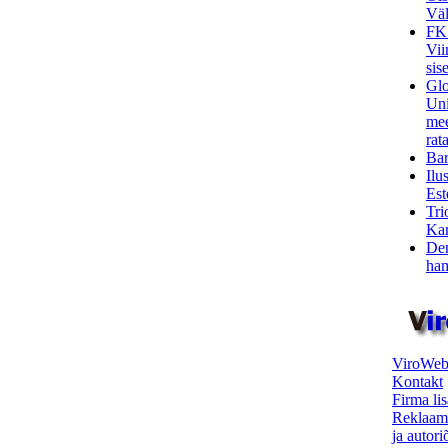
Väl
FK
Vii
sis
Glo
Uni
mee
rata
Bar
Ilu
Est
Tri
Kar
Den
ham
ViroWeb
Kontakt
Firma li
Reklaam
ja autor