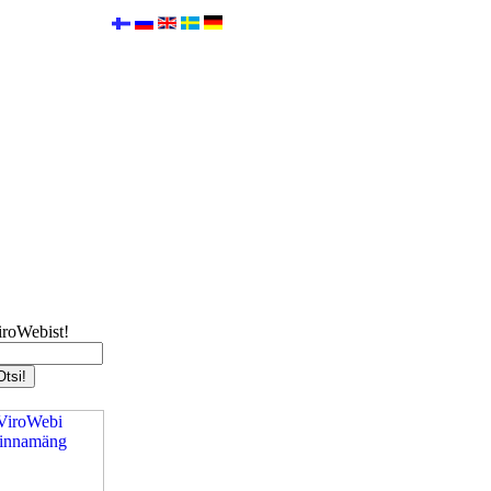
iroWebist!