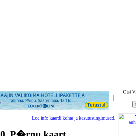
Otsi V
Loe info kaardi kohta ja kasutustingimused
.
50, P�rnu kaart