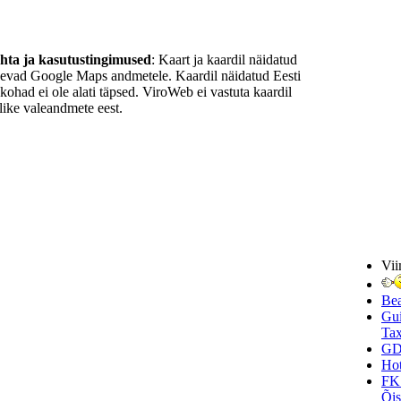
ohta ja kasutustingimused
: Kaart ja kaardil näidatud
nevad Google Maps andmetele. Kaardil näidatud Eesti
ukohad ei ole alati täpsed. ViroWeb ei vastuta kaardil
ike valeandmete eest.
Vii
Be
Gui
Tax
GD
Hot
FK
Õi