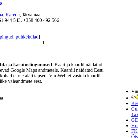
s
na
,
Kareda
, Järvamaa
51 944 543, +358 400 492 566
l
pingud, puhkekülad
]
1
ohta ja kasutustingimused
: Kaart ja kaardil näidatud
nevad Google Maps andmetele. Kaardil näidatud Eesti
ukohad ei ole alati täpsed. ViroWeb ei vastuta kaardil
ike valeandmete eest.
Vii
na
Be
Gui
Tax
GD
Hot
FK
Õi