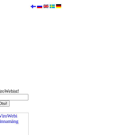
iroWebist!