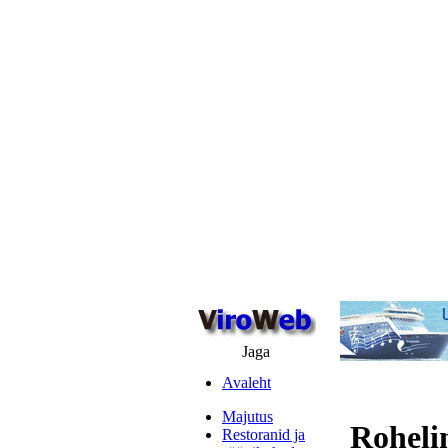
Jaga
Avaleht
Majutus
Roheli
Restoranid ja