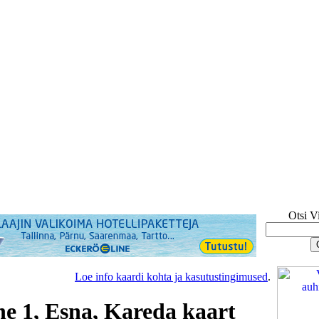
Otsi V
Loe info kaardi kohta ja kasutustingimused
.
ne 1, Esna, Kareda kaart