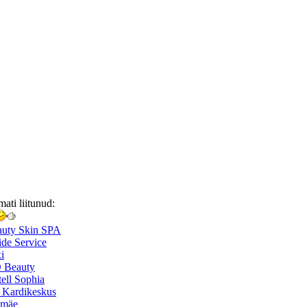
mati liitunud:
auty Skin SPA
de Service
i
 Beauty
ell Sophia
 Kardikeskus
smäe