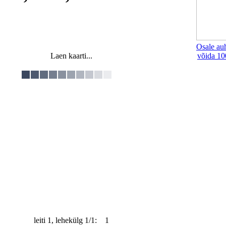
Osale au
Laen kaarti...
võida 10
leiti 1, lehekülg 1/1: 1