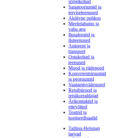
söögikohad
Sanatooriumid ja
terviseteenused
Aktiivne puhkus
Meelelahutus ja
vaba aeg
Ilusalongid ja
iluteenused
Autorent ja
transport
Ostukohad ja
teenused
Mood ja riidepoed
Konverentsiruumid
ja peoruumid
Vaatamisväärsused
Reisibürood ja
reisikorraldajad
Ärikontaktid ja
ettevõtted
Teatrid ja
kontserdisaalid
Tallinn-Helsingi
laevad