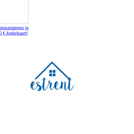
hinnamängus ja
0 € kinkekaart!