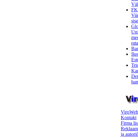
Väl
FK
Vii
sis
Glo
Uni
mee
rata
Bar
Ilu
Est
Tri
Kar
Den
ham
ViroWeb
Kontakt
Firma li
Reklaam
ja autor