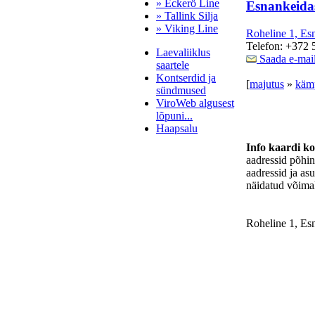
» Eckerö Line
Esnankeida
» Tallink Silja
» Viking Line
Roheline 1, Es
Telefon: +372 
Laevaliiklus
Saada e-mai
saartele
Kontserdid ja
[
majutus
»
käm
sündmused
ViroWeb algusest
lõpuni...
Haapsalu
Info kaardi k
aadressid põhi
aadressid ja as
Pärnu majoitus
näidatud võimal
huoneisto.eu
Roheline 1, Es