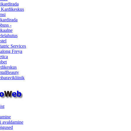
ikardirada
 Kardikeskus
msi
ekardirada
buss -
kaalne
lelahutus
stel
iatric Services
salong Freya
etica
obet
dikeskus
talBeauty
baravikliinik
ist
samine
i avaldamine
iõigused