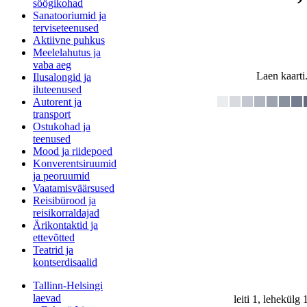
söögikohad
Sanatooriumid ja
terviseteenused
Aktiivne puhkus
Meelelahutus ja
vaba aeg
Laen kaarti.
Ilusalongid ja
iluteenused
Autorent ja
transport
Ostukohad ja
teenused
Mood ja riidepoed
Konverentsiruumid
ja peoruumid
Vaatamisväärsused
Reisibürood ja
reisikorraldajad
Ärikontaktid ja
ettevõtted
Teatrid ja
kontserdisaalid
Tallinn-Helsingi
laevad
leiti 1, lehekülg