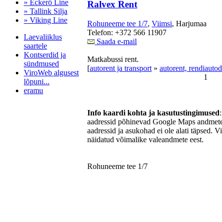
» Eckerö Line
Ralvex Rent
» Tallink Silja
» Viking Line
Rohuneeme tee 1/7
,
Viimsi
, Harjumaa
Telefon: +372 566 11907
Laevaliiklus
Saada e-mail
saartele
Kontserdid ja
Matkabussi rent.
sündmused
[
autorent ja transport
»
autorent, rendiautod
ViroWeb algusest
1
lõpuni...
eramu
Info kaardi kohta ja kasutustingimused
aadressid põhinevad Google Maps andmetel
Pärnu majoitus
aadressid ja asukohad ei ole alati täpsed. V
huoneisto.eu
näidatud võimalike valeandmete eest.
Rohuneeme tee 1/7