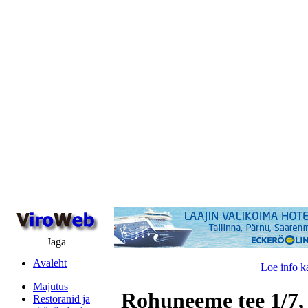
Jaga
Avaleht
Loe info k
Majutus
Rohuneeme tee 1/7,
Restoranid ja