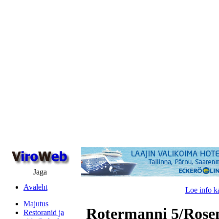
Jaga
Avaleht
Loe info k
Majutus
Rotermanni 5/Roseni
Restoranid ja