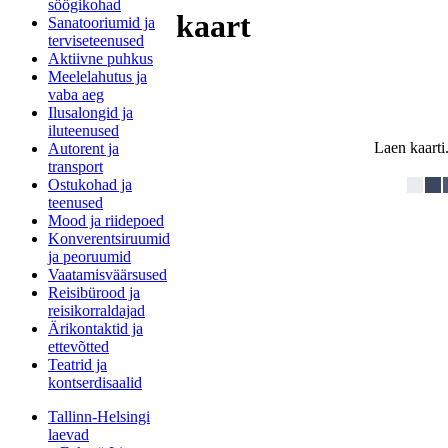
söögikohad
kaart
Sanatooriumid ja
terviseteenused
Aktiivne puhkus
Meelelahutus ja
vaba aeg
Ilusalongid ja
iluteenused
Laen kaarti.
Autorent ja
transport
Ostukohad ja
teenused
Mood ja riidepoed
Konverentsiruumid
ja peoruumid
Vaatamisväärsused
Reisibürood ja
reisikorraldajad
Ärikontaktid ja
ettevõtted
Teatrid ja
kontserdisaalid
Tallinn-Helsingi
laevad