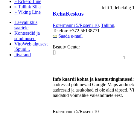
» Eckerö Line
» Tallink Silja
leiti 1, lehekülg
» Viking Line
KehaKeskus
Laevaliiklus
Rotermanni 5/Roseni 10
,
Tallinn
,
saartele
Telefon: +372 56138771
Kontserdid ja
Saada e-mail
sündmused
ViroWeb algusest
Beauty Center
lõpuni...
[]
liivarand
1
Pärnu majoitus
Info kaardi kohta ja kasutustingimused
huoneisto.eu
aadressid põhinevad Google Maps andmetel
aadressid ja asukohad ei ole alati täpsed. V
näidatud võimalike valeandmete eest.
Rotermanni 5/Roseni 10