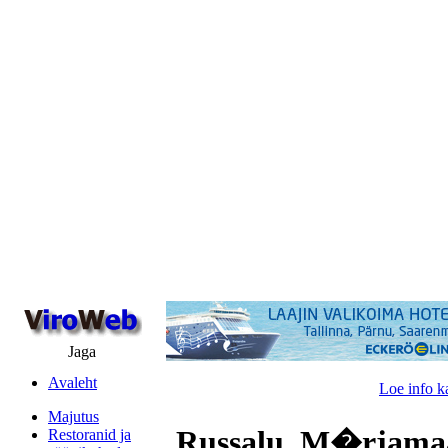
Jaga
Avaleht
Loe info k
Majutus
Russalu, M�rjama
Restoranid ja