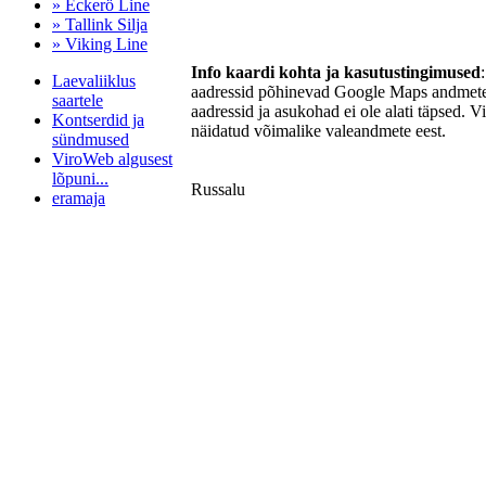
» Eckerö Line
» Tallink Silja
» Viking Line
Info kaardi kohta ja kasutustingimused
Laevaliiklus
aadressid põhinevad Google Maps andmetel
saartele
aadressid ja asukohad ei ole alati täpsed. V
Kontserdid ja
näidatud võimalike valeandmete eest.
sündmused
ViroWeb algusest
lõpuni...
Russalu
eramaja
Pärnu majoitus
huoneisto.eu