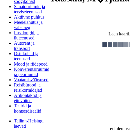
söögikohad
Sanatooriumid ja
terviseteenused
Aktiivne puhkus
Meelelahutus ja
vaba aeg
Ilusalongid ja
Laen kaarti.
iluteenused
Autorent ja
transport
Ostukohad ja
teenused
Mood ja riidepoed
Konverentsiruumid
ja peoruumid
Vaatamisväärsused
Reisibürood ja
reisikorraldajad
Ärikontaktid ja
ettevõtted
Teatrid ja
kontserdisaalid
Tallinn-Helsingi
laevad
ei tulemusi