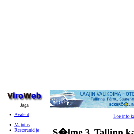
Jaga
Avaleht
Loe info k
Majutus
S�lme 3, Tallinn k
Restoranid ja