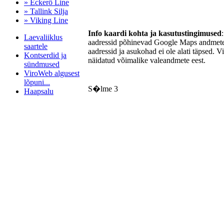
» Eckerö Line
» Tallink Silja
» Viking Line
Info kaardi kohta ja kasutustingimused
Laevaliiklus
aadressid põhinevad Google Maps andmetel
saartele
aadressid ja asukohad ei ole alati täpsed. V
Kontserdid ja
näidatud võimalike valeandmete eest.
sündmused
ViroWeb algusest
lõpuni...
S�lme 3
Haapsalu
Pärnu majoitus
huoneisto.eu