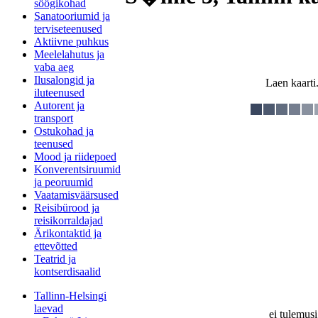
söögikohad
Sanatooriumid ja
terviseteenused
Aktiivne puhkus
Meelelahutus ja
vaba aeg
Ilusalongid ja
Laen kaarti.
iluteenused
Autorent ja
transport
Ostukohad ja
teenused
Mood ja riidepoed
Konverentsiruumid
ja peoruumid
Vaatamisväärsused
Reisibürood ja
reisikorraldajad
Ärikontaktid ja
ettevõtted
Teatrid ja
kontserdisaalid
Tallinn-Helsingi
laevad
ei tulemusi