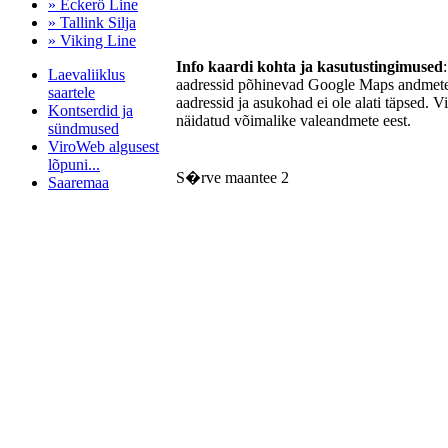
» Eckerö Line
» Tallink Silja
» Viking Line
Info kaardi kohta ja kasutustingimused
Laevaliiklus
aadressid põhinevad Google Maps andmetel
saartele
aadressid ja asukohad ei ole alati täpsed. V
Kontserdid ja
näidatud võimalike valeandmete eest.
sündmused
ViroWeb algusest
lõpuni...
S�rve maantee 2
Saaremaa
Pärnu majoitus
huoneisto.eu