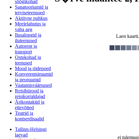
söögikohad
Sanatooriumid ja
terviseteenused
Aktiivne puhkus
Meelelahutus ja
vaba aeg
Ilusalongid ja
Laen kaarti.
iluteenused
Autorent ja
transport
Ostukohad ja
teenused
Mood ja riidepoed
Konverentsiruumid
ja peoruumid
Vaatamisväärsused
Reisibürood ja
reisikorraldajad
Ärikontaktid ja
ettevõtted
Teatrid ja
kontserdisaalid
Tallinn-Helsingi
laevad
ei tulemusi