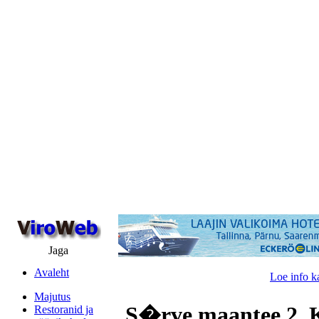
Jaga
Avaleht
Loe info k
Majutus
S�rve maantee 2, 
Restoranid ja