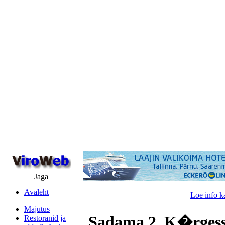
Jaga
Avaleht
Loe info k
Majutus
Sadama 2, K�rgess
Restoranid ja