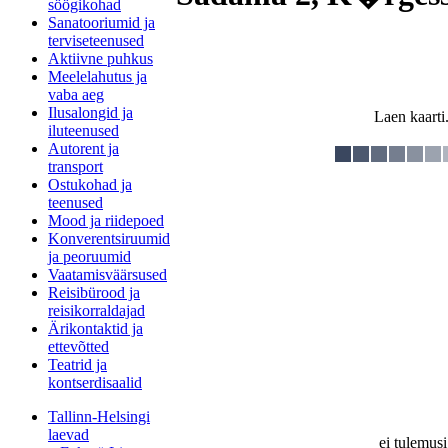
söögikohad
Sanatooriumid ja
terviseteenused
Aktiivne puhkus
Meelelahutus ja
vaba aeg
Ilusalongid ja
Laen kaarti.
iluteenused
Autorent ja
transport
Ostukohad ja
teenused
Mood ja riidepoed
Konverentsiruumid
ja peoruumid
Vaatamisväärsused
Reisibürood ja
reisikorraldajad
Ärikontaktid ja
ettevõtted
Teatrid ja
kontserdisaalid
Tallinn-Helsingi
laevad
ei tulemusi