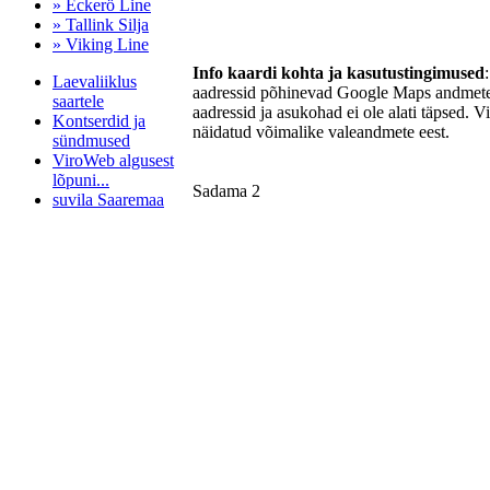
» Eckerö Line
» Tallink Silja
» Viking Line
Info kaardi kohta ja kasutustingimused
Laevaliiklus
aadressid põhinevad Google Maps andmetel
saartele
aadressid ja asukohad ei ole alati täpsed. V
Kontserdid ja
näidatud võimalike valeandmete eest.
sündmused
ViroWeb algusest
lõpuni...
Sadama 2
suvila Saaremaa
Pärnu majoitus
huoneisto.eu