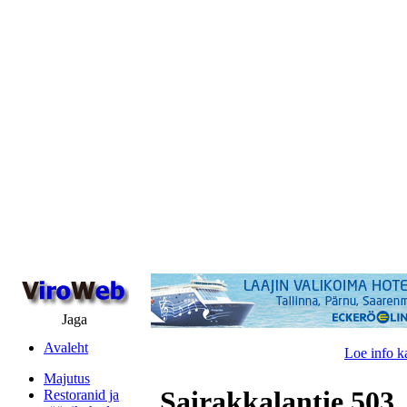
Jaga
Avaleht
Loe info k
Majutus
Sairakkalantie 5
Restoranid ja