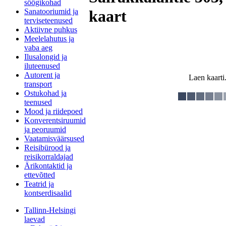
söögikohad
Sanatooriumid ja
kaart
terviseteenused
Aktiivne puhkus
Meelelahutus ja
vaba aeg
Ilusalongid ja
iluteenused
Autorent ja
Laen kaarti.
transport
Ostukohad ja
teenused
Mood ja riidepoed
Konverentsiruumid
ja peoruumid
Vaatamisväärsused
Reisibürood ja
reisikorraldajad
Ärikontaktid ja
ettevõtted
Teatrid ja
kontserdisaalid
Tallinn-Helsingi
laevad