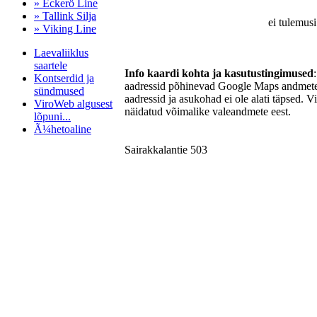
» Eckerö Line
» Tallink Silja
ei tulemusi
» Viking Line
Laevaliiklus
saartele
Info kaardi kohta ja kasutustingimused
Kontserdid ja
aadressid põhinevad Google Maps andmetel
sündmused
aadressid ja asukohad ei ole alati täpsed. V
ViroWeb algusest
näidatud võimalike valeandmete eest.
lõpuni...
Ã¼hetoaline
Sairakkalantie 503
Pärnu majoitus
huoneisto.eu