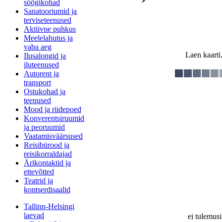
söögikohad
Sanatooriumid ja
terviseteenused
Aktiivne puhkus
Meelelahutus ja
vaba aeg
Laen kaarti.
Ilusalongid ja
iluteenused
Autorent ja
transport
Ostukohad ja
teenused
Mood ja riidepoed
Konverentsiruumid
ja peoruumid
Vaatamisväärsused
Reisibürood ja
reisikorraldajad
Ärikontaktid ja
ettevõtted
Teatrid ja
kontserdisaalid
Tallinn-Helsingi
laevad
ei tulemusi