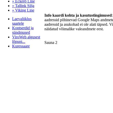
» Eckerö Line
» Tallink Silja
» Viking Line
Info kaardi kohta ja kasutustingimused
Laevaliiklus
aadressid põhinevad Google Maps andmetel
saartele
aadressid ja asukohad ei ole alati täpsed. V
Kontserdid ja
näidatud võimalike valeandmete eest.
sündmused
ViroWeb algusest
lõpuni...
Sauna 2
Kuressaare
Pärnu majoitus
huoneisto.eu