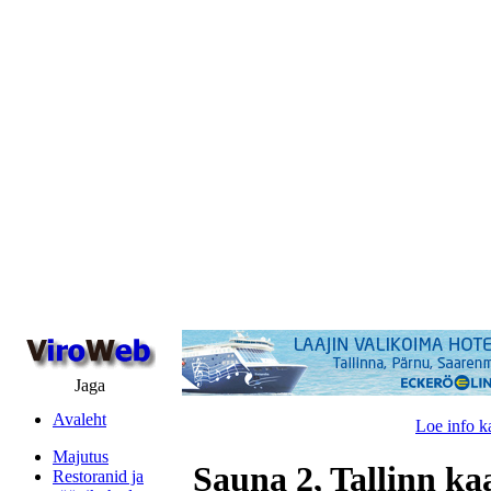
Jaga
Avaleht
Loe info k
Majutus
Sauna 2, Tallinn ka
Restoranid ja