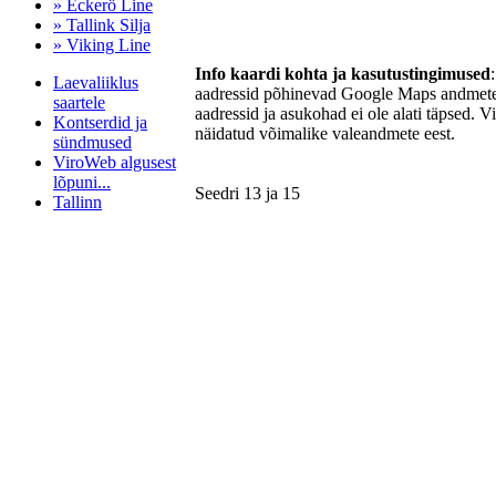
» Eckerö Line
» Tallink Silja
» Viking Line
Info kaardi kohta ja kasutustingimused
Laevaliiklus
aadressid põhinevad Google Maps andmetel
saartele
aadressid ja asukohad ei ole alati täpsed. V
Kontserdid ja
näidatud võimalike valeandmete eest.
sündmused
ViroWeb algusest
lõpuni...
Seedri 13 ja 15
Tallinn
Pärnu majoitus
huoneisto.eu