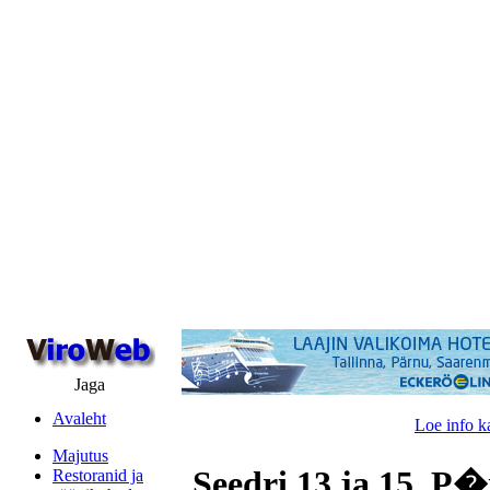
Jaga
Avaleht
Loe info k
Majutus
Seedri 13 ja 15, P
Restoranid ja