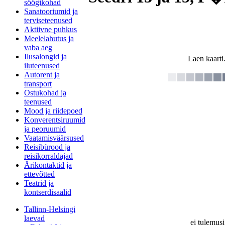
söögikohad
Sanatooriumid ja
terviseteenused
Aktiivne puhkus
Meelelahutus ja
vaba aeg
Ilusalongid ja
Laen kaarti.
iluteenused
Autorent ja
transport
Ostukohad ja
teenused
Mood ja riidepoed
Konverentsiruumid
ja peoruumid
Vaatamisväärsused
Reisibürood ja
reisikorraldajad
Ärikontaktid ja
ettevõtted
Teatrid ja
kontserdisaalid
Tallinn-Helsingi
laevad
ei tulemusi