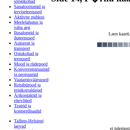
söögikohad
Sanatooriumid ja
terviseteenused
Aktiivne puhkus
Meelelahutus ja
vaba aeg
Ilusalongid ja
Laen kaarti.
iluteenused
Autorent ja
transport
Ostukohad ja
teenused
Mood ja riidepoed
Konverentsiruumid
ja peoruumid
Vaatamisväärsused
Reisibürood ja
reisikorraldajad
Ärikontaktid ja
ettevõtted
Teatrid ja
kontserdisaalid
Tallinn-Helsingi
laevad
ei tulemusi