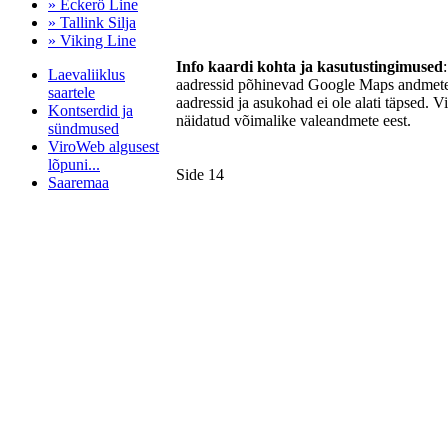
» Eckerö Line
» Tallink Silja
» Viking Line
Info kaardi kohta ja kasutustingimused
Laevaliiklus
aadressid põhinevad Google Maps andmetel
saartele
aadressid ja asukohad ei ole alati täpsed. V
Kontserdid ja
näidatud võimalike valeandmete eest.
sündmused
ViroWeb algusest
lõpuni...
Side 14
Saaremaa
Pärnu majoitus
huoneisto.eu