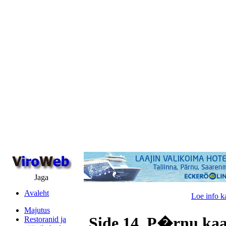
Jaga
Avaleht
Loe info k
Majutus
Side 14, P�rnu kaa
Restoranid ja