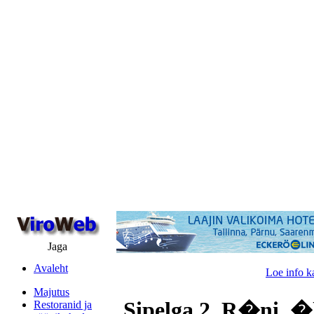
Jaga
Avaleht
Loe info k
Majutus
Sipelga 2, R�ni, �
Restoranid ja