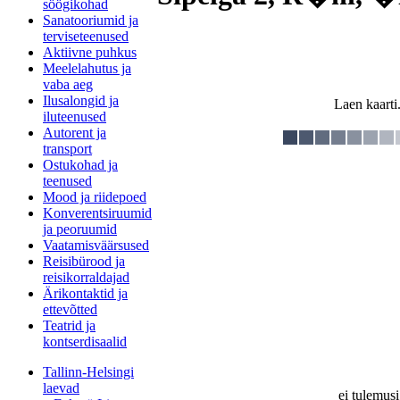
söögikohad
Sanatooriumid ja
terviseteenused
Aktiivne puhkus
Meelelahutus ja
vaba aeg
Ilusalongid ja
Laen kaarti.
iluteenused
Autorent ja
transport
Ostukohad ja
teenused
Mood ja riidepoed
Konverentsiruumid
ja peoruumid
Vaatamisväärsused
Reisibürood ja
reisikorraldajad
Ärikontaktid ja
ettevõtted
Teatrid ja
kontserdisaalid
Tallinn-Helsingi
laevad
ei tulemusi