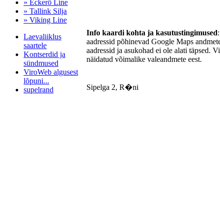
» Eckerö Line
» Tallink Silja
» Viking Line
Info kaardi kohta ja kasutustingimused
Laevaliiklus
aadressid põhinevad Google Maps andmetel
saartele
aadressid ja asukohad ei ole alati täpsed. V
Kontserdid ja
näidatud võimalike valeandmete eest.
sündmused
ViroWeb algusest
lõpuni...
Sipelga 2, R�ni
supelrand
Pärnu majoitus
huoneisto.eu