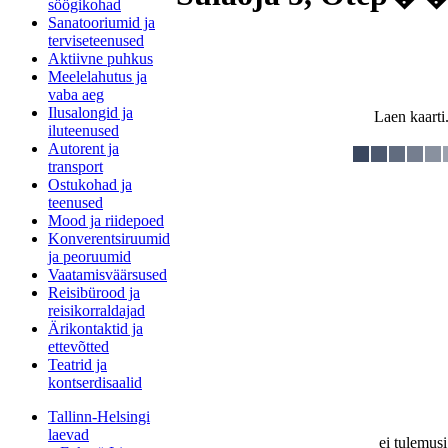
söögikohad
Sanatooriumid ja
terviseteenused
Aktiivne puhkus
Meelelahutus ja
vaba aeg
Ilusalongid ja
Laen kaarti.
iluteenused
Autorent ja
transport
Ostukohad ja
teenused
Mood ja riidepoed
Konverentsiruumid
ja peoruumid
Vaatamisväärsused
Reisibürood ja
reisikorraldajad
Ärikontaktid ja
ettevõtted
Teatrid ja
kontserdisaalid
Tallinn-Helsingi
laevad
ei tulemusi