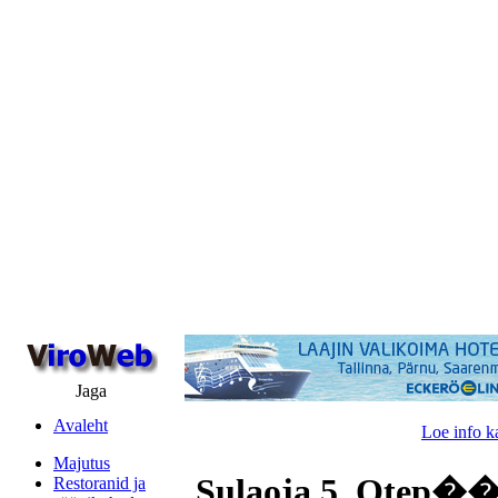
Jaga
Avaleht
Loe info k
Majutus
Sulaoja 5, Otep��
Restoranid ja