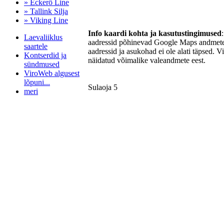
» Eckerö Line
» Tallink Silja
» Viking Line
Info kaardi kohta ja kasutustingimused
Laevaliiklus
aadressid põhinevad Google Maps andmetel
saartele
aadressid ja asukohad ei ole alati täpsed. V
Kontserdid ja
näidatud võimalike valeandmete eest.
sündmused
ViroWeb algusest
lõpuni...
Sulaoja 5
meri
Pärnu majoitus
huoneisto.eu