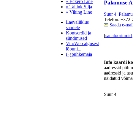
» Eckerö Line
Palamuse A
» Tallink Silja
» Viking Line
Suur 4
,
Palamu
Telefon: +372 
Laevaliiklus
Saada e-mai
saartele
Kontserdid ja
[
sanatooriumid 
sündmused
ViroWeb algusest
lõpuni...
ï»¿puhkemaja
Info kaardi k
aadressid põhi
aadressid ja as
Pärnu majoitus
näidatud võimal
huoneisto.eu
Suur 4