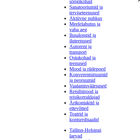
söögikohad
Sanatooriumid ja
terviseteenused
Aktiivne puhkus
Meelelahutus ja
vaba aeg
Ilusalongid ja
iluteenused
Autorent ja
transport
Ostukohad ja
teenused
Mood ja riidepoed
Konverentsiruumid
ja peoruumid
Vaatamisväärsused
Reisibürood ja
reisikorraldajad
Ärikontaktid ja
ettevõtted
Teatrid ja
kontserdisaalid
Tallinn-Helsingi
laevad