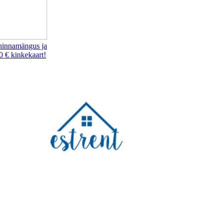
hinnamängus ja
0 € kinkekaart!