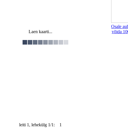
Osale au
Laen kaarti...
võida 10
leiti 1, lehekülg 1/1: 1