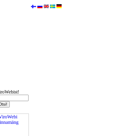
iroWebist!