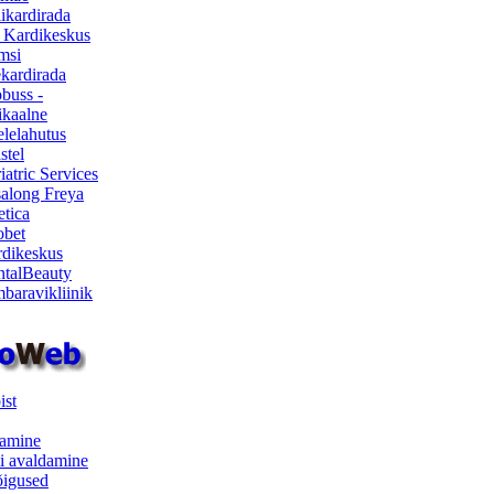
ikardirada
 Kardikeskus
msi
ekardirada
buss -
kaalne
lelahutus
stel
iatric Services
salong Freya
etica
obet
dikeskus
talBeauty
baravikliinik
ist
samine
i avaldamine
iõigused