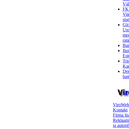
Väl
FK
Vii
sis
Glo
Uni
mee
rata
Bar
Ilu
Est
Tri
Kar
Den
ham
ViroWeb
Kontakt
Firma li
Reklaam
ja autor