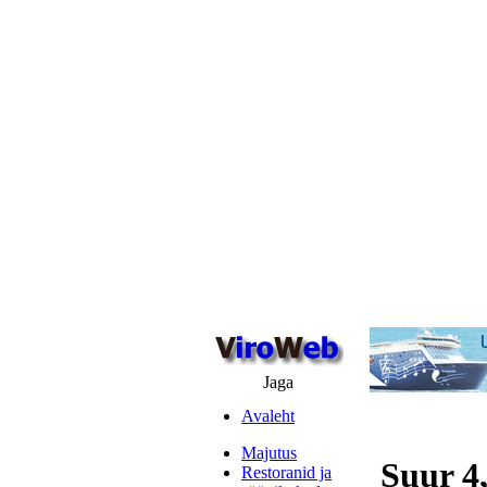
Jaga
Avaleht
Majutus
Suur 4
Restoranid ja