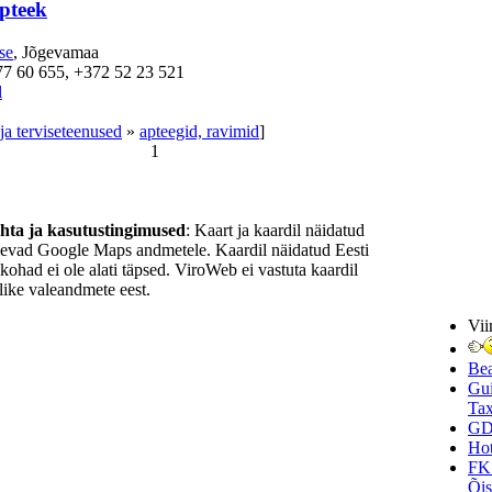
pteek
se
, Jõgevamaa
77 60 655, +372 52 23 521
l
ja terviseteenused
»
apteegid, ravimid
]
1
ohta ja kasutustingimused
: Kaart ja kaardil näidatud
nevad Google Maps andmetele. Kaardil näidatud Eesti
ukohad ei ole alati täpsed. ViroWeb ei vastuta kaardil
ike valeandmete eest.
Vii
Be
Gui
Tax
GD
Hot
FK
Õi