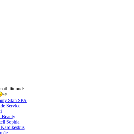
mati liitunud:
auty Skin SPA
de Service
i
 Beauty
ell Sophia
 Kardikeskus
smäe