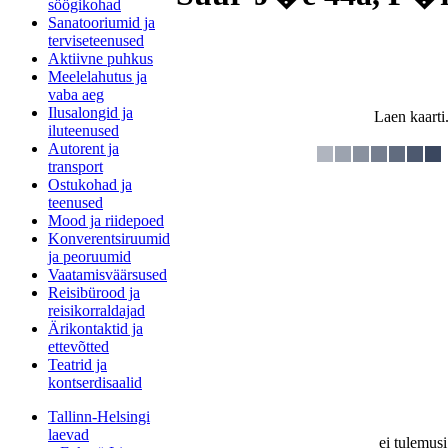
söögikohad
Sanatooriumid ja
terviseteenused
Aktiivne puhkus
Meelelahutus ja
vaba aeg
Ilusalongid ja
Laen kaarti.
iluteenused
Autorent ja
transport
Ostukohad ja
teenused
Mood ja riidepoed
Konverentsiruumid
ja peoruumid
Vaatamisväärsused
Reisibürood ja
reisikorraldajad
Ärikontaktid ja
ettevõtted
Teatrid ja
kontserdisaalid
Tallinn-Helsingi
laevad
ei tulemusi