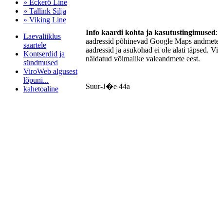
» Eckerö Line
» Tallink Silja
» Viking Line
Info kaardi kohta ja kasutustingimused
Laevaliiklus
aadressid põhinevad Google Maps andmetel
saartele
aadressid ja asukohad ei ole alati täpsed. V
Kontserdid ja
näidatud võimalike valeandmete eest.
sündmused
ViroWeb algusest
lõpuni...
Suur-J�e 44a
kahetoaline
Pärnu majoitus
huoneisto.eu