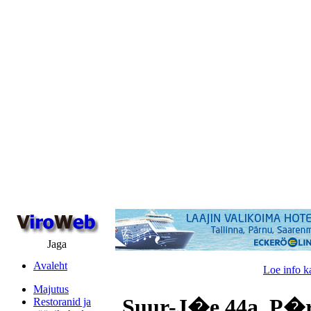
Jaga
Avaleht
Loe info k
Majutus
Suur-J�e 44a, P�r
Restoranid ja