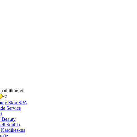
mati liitunud:
auty Skin SPA
de Service
i
 Beauty
ell Sophia
 Kardikeskus
smäe