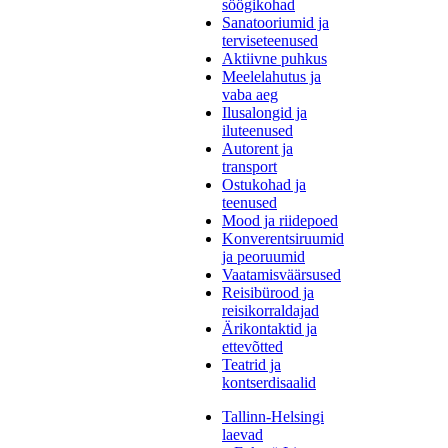
söögikohad
Sanatooriumid ja
terviseteenused
Aktiivne puhkus
Meelelahutus ja
vaba aeg
Ilusalongid ja
iluteenused
Autorent ja
transport
Ostukohad ja
teenused
Mood ja riidepoed
Konverentsiruumid
ja peoruumid
Vaatamisväärsused
Reisibürood ja
reisikorraldajad
Ärikontaktid ja
ettevõtted
Teatrid ja
kontserdisaalid
Tallinn-Helsingi
laevad