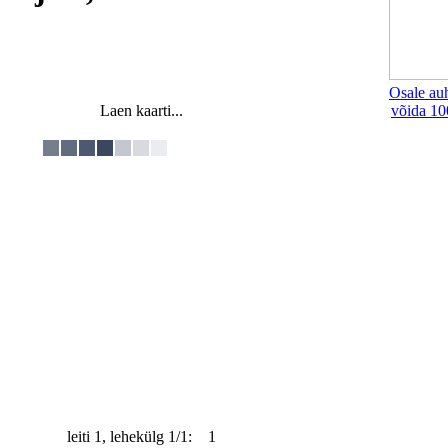
Osale au
Laen kaarti...
võida 10
leiti 1, lehekülg 1/1: 1