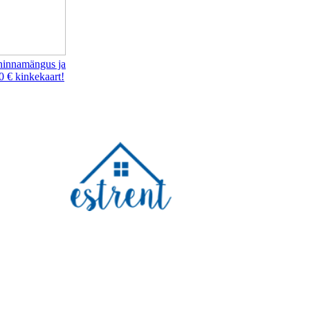
hinnamängus ja
0 € kinkekaart!