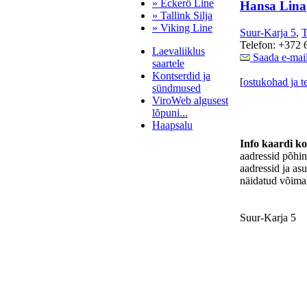
» Eckerö Line
Hansa Lina
» Tallink Silja
» Viking Line
Suur-Karja 5
,
T
Telefon: +372 
Laevaliiklus
Saada e-mai
saartele
Kontserdid ja
[
ostukohad ja t
sündmused
ViroWeb algusest
lõpuni...
Haapsalu
Info kaardi k
aadressid põhi
aadressid ja as
Pärnu majoitus
näidatud võimal
huoneisto.eu
Suur-Karja 5