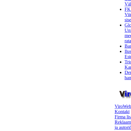
Väl
FK
Vii
sis
Glo
Uni
mee
rata
Bar
Ilu
Est
Tri
Kar
Den
ham
ViroWeb
Kontakt
Firma li
Reklaam
ja autor