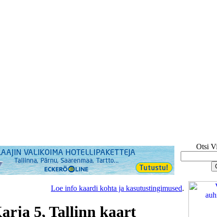
Otsi V
Loe info kaardi kohta ja kasutustingimused
.
arja 5, Tallinn kaart