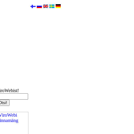
iroWebist!