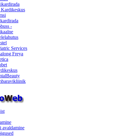
ikardirada
 Kardikeskus
msi
ekardirada
buss -
kaalne
lelahutus
stel
iatric Services
salong Freya
etica
obet
dikeskus
talBeauty
baravikliinik
ist
samine
i avaldamine
iõigused