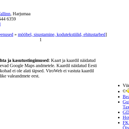
allinn
, Harjumaa
644 6359
l
eenused
»
mööbel, sisustamine, kodutekstiilid, ehitustarbed
]
1
ohta ja kasutustingimused
: Kaart ja kaardil näidatud
nevad Google Maps andmetele. Kaardil näidatud Eesti
ukohad ei ole alati täpsed. ViroWeb ei vastuta kaardil
ike valeandmete eest.
Vii
Be
Gui
Tax
GD
Hot
FK
Õi