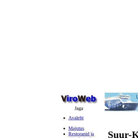
Jaga
Avaleht
Majutus
Suur-K
Restoranid ja